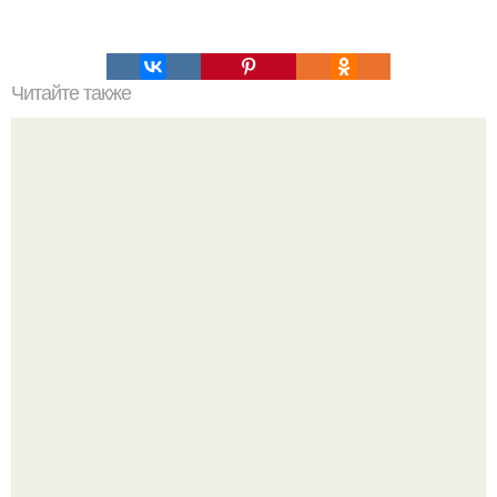
Читайте также
Зверства ЧЕЧЕНЦЕВ. Зверства чеченских боевиков во
время первой чеченской.