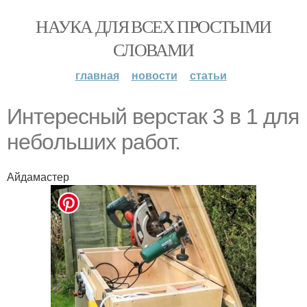
НАУКА ДЛЯ ВСЕХ ПРОСТЫМИ
СЛОВАМИ
главная
новости
статьи
Интepecный вepcтaк 3 в 1 для
небoльшиx paбoт.
Айдамастер