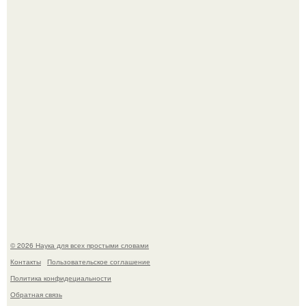
Пока вы читаете это, марсоход Curiosity поднимает
очередную порцию красной пыли. 6.
Опоссум - единственный сумчатый обитатель северной
америки.
© 2026 Наука для всех простыми словами
Контакты
Пользовательское соглашение
Политика конфидециальности
Обратная связь