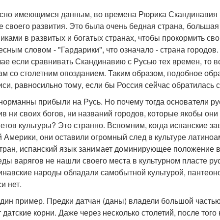
сно имеющимся данным, во времена Рюрика Скандинавия (
е своего развития. Это была очень бедная страна, больша
иками в развитых и богатых странах, чтобы прокормить сво
есным словом - "Гардарики", что означало - страна городов.
чае если сравнивать Скандинавию с Русью тех времен, то 
ам со столетним опозданием. Таким образом, подобное обр
иси, равносильно тому, если бы Россия сейчас обратилась с
 норманны прибыли на Русь. Но почему тогда основатели ру
ив ни своих богов, ни названий городов, которые якобы они
етов культуры? Это странно. Вспомним, когда испанские за
 Америки, они оставили огромный след в культуре латиноа
стран, испанский язык занимает доминирующее положение в
еды варягов не нашли своего места в культурном пласте рус
инавские народы обладали самобытной культурой, пантеоно
и нет.
дин пример. Предки датчан (даны) владели большой частью 
 датские корни. Даже через несколько столетий, после того