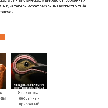
ских и лингвистических материалов, собранных
м, наука теперь может раскрыть множество тайн
ковичей.
ют
Язык дятла -
оды
необычный
природный