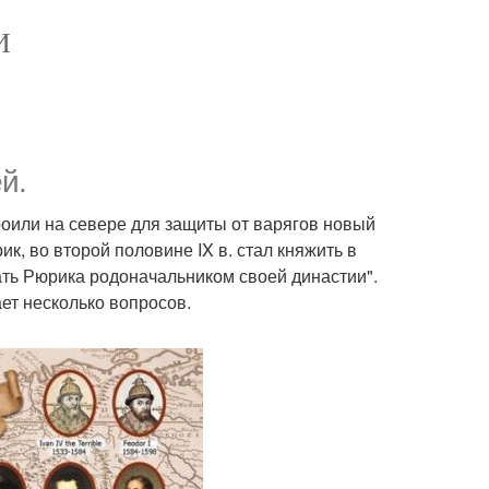
И
й.
троили на севере для защиты от варягов новый
ик, во второй половине IX в. стал княжить в
тать Рюрика родоначальником своей династии".
ает несколько вопросов.