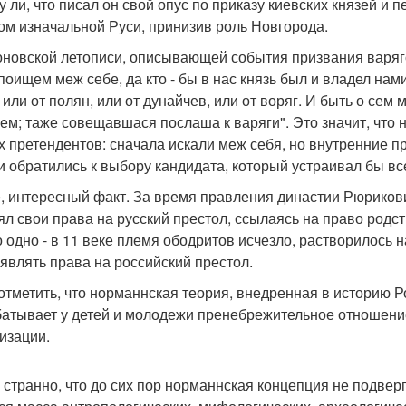
у ли, что писал он свой опус по приказу киевских князей и 
ом изначальной Руси, принизив роль Новгорода.
оновской летописи, описывающей события призвания варяго
 поищем меж себе, да кто - бы в нас князь был и владел нами
 или от полян, или от дунайчев, или от воряг. И быть о сем
ем; таже совещавшася послаша к варяги". Это значит, что 
х претендентов: сначала искали меж себя, но внутренние п
 и обратились к выбору кандидата, который устраивал бы в
, интересный факт. За время правления династии Рюрикович
ял свои права на русский престол, ссылаясь на право родс
о одно - в 11 веке племя ободритов исчезло, растворилось 
являть права на российский престол.
отметить, что норманнская теория, внедренная в историю Р
атывает у детей и молодежи пренебрежительное отношени
изации.
 странно, что до сих пор норманнская концепция не подверг