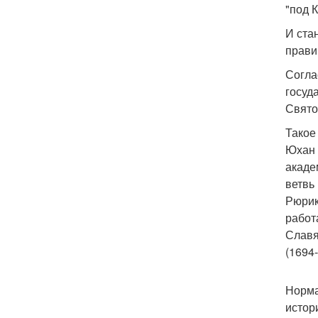
"под 
И ста
прави
Согла
госуд
Свято
Такое
Юхан 
акаде
ветвь
Рюрик
работ
Славя
(1694
Норма
истор