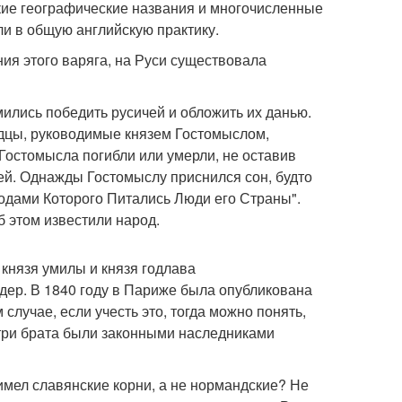
кие географические названия и многочисленные
ли в общую английскую практику.
ия этого варяга, на Руси существовала
ились победить русичей и обложить их данью.
одцы, руководимые князем Гостомыслом,
Гостомысла погибли или умерли, не оставив
ей. Однажды Гостомыслу приснился сон, будто
одами Которого Питались Люди его Страны".
б этом известили народ.
князя умилы и князя годлава
дер. В 1840 году в Париже была опубликована
 случае, если учесть это, тогда можно понять,
 три брата были законными наследниками
имел славянские корни, а не нормандские? Не