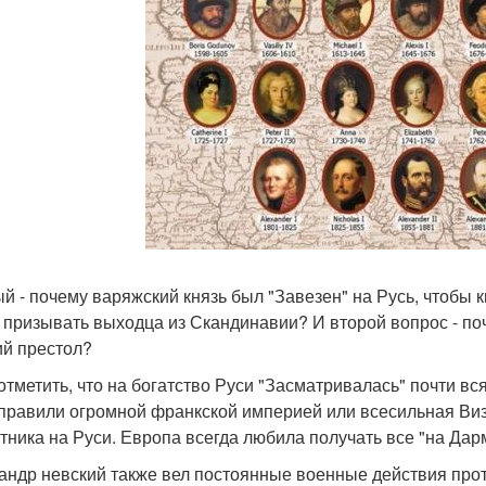
й - почему варяжский князь был "Завезен" на Русь, чтобы к
 призывать выходца из Скандинавии? И второй вопрос - п
ий престол?
отметить, что на богатство Руси "Засматривалась" почти вся
 правили огромной франкской империей или всесильная Виза
тника на Руси. Европа всегда любила получать все "на Дар
андр невский также вел постоянные военные действия прот