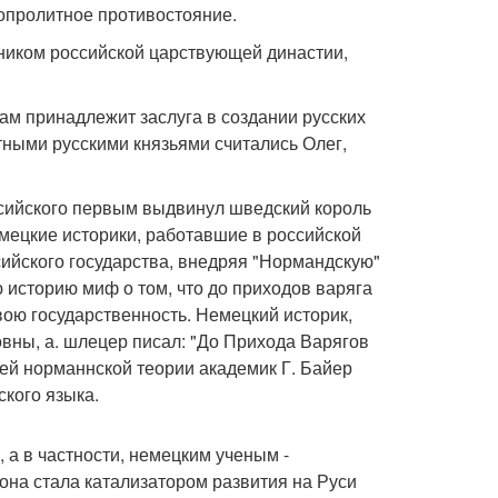
опролитное противостояние.
ником российской царствующей династии,
ам принадлежит заслуга в создании русских
стными русскими князьями считались Олег,
ссийского первым выдвинул шведский король
емецкие историки, работавшие в российской
ийского государства, внедряя "Нормандскую"
ю историю миф о том, что до приходов варяга
ою государственность. Немецкий историк,
ны, а. шлецер писал: "До Прихода Варягов
лей норманнской теории академик Г. Байер
ского языка.
а в частности, немецким ученым -
 она стала катализатором развития на Руси