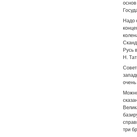
основ
Госуд
Надо 
конце
колен
Сканд
Русь 
Н. Тат
Совет
запад
очень
Можно
сказа
Велик
базир
справ
три б