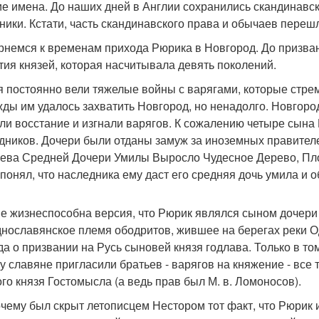
ие имена. До наших дней в Англии сохранились скандинавс
ники. Кстати, часть скандинавского права и обычаев переш
рнемся к временам прихода Рюрика в Новгород. До призван
тия князей, которая насчитывала девять поколений.
я постоянно вели тяжелые войны с варягами, которые стрем
ды им удалось захватить Новгород, но ненадолго. Новгор
ли восстание и изгнали варягов. К сожалению четыре сына 
дников. Дочери были отданы замуж за иноземных правител
рева Средней Дочери Умилы Выросло Чудесное Дерево, Пл
 понял, что наследника ему даст его средняя дочь умила и о
е жизнеспособна версия, что Рюрик являлся сыном дочери 
днославянское племя ободритов, жившее на берегах реки О
да о призвании на Русь сыновей князя годлава. Только в том
у славяне пригласили братьев - варягов на княжение - все
ого князя Гостомысла (а ведь прав был М. в. Ломоносов).
очему был скрыт летописцем Нестором тот факт, что Рюрик 