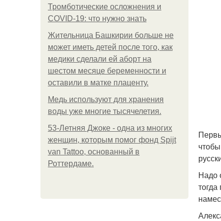
Тромботические осложнения и
COVID-19: что нужно знать
Жительница Башкирии больше не
может иметь детей после того, как
медики сделали ей аборт на
шестом месяце беременности и
оставили в матке плаценту.
Медь используют для хранения
воды уже многие тысячелетия.
53-Летняя Джоке - одна из многих
Первы
женщин, которым помог фонд Spijt
чтобы
van Tattoo, основанный в
русск
Роттердаме.
Надо 
тогда
намес
Алекс