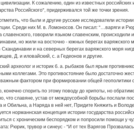
 цивилизации. К сожалению, один из известных российских 
арства Российского", придерживался той же точки зрения.
отметить, что были и другие русские исследователи истори
пции. Среди них М. в. Ломоносов. Он писал: "…варяги и Р
а славенского, говорили языком славенским, происходили и
инавии, но жили на восточно - южных берегах варяжского
в Скандинавии и на северных берегах варяжского моря ниг
ищев, Д. и иловайский, с. а Гедеонов и другие.
ский археолог и историк б. а. рыбаков был ярым противник
ными коллегами. Это противостояние было достаточно жест
 важным фактором при формировании общей геополитики 
, конечно спорить по этому поводу до хрипоты, но обратимс
но, что славяне, устав от междоусобной борьбы послали по
а и Обильна, а Наряда в ней нет, Придите Княжить и Волод
уется норманнская концепция истории государства российско
иться с хроническим беспорядком и попросили помощи у ч
рата: Рюрик, трувор и синеус - "И от тех Варягов Прозвалас