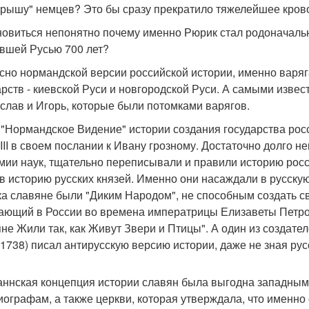
Крышу" немцев? Это бы сразу прекратило тяжелейшее кров
новиться непонятно почему именно Рюрик стал родоначаль
вшей Русью 700 лет?
сно нормандской версии российской истории, именно варяг
арств - киевской Руси и новгородской Руси. А самыми изве
слав и Игорь, которые были потомками варягов.
 "Нормандское Видение" истории создания государства ро
III в своем послании к Ивану грозному. Достаточно долго н
мии наук, тщательно переписывали и правили историю росс
 в историю русских князей. Именно они насаждали в русску
а славяне были "Диким Народом", не способным создать св
ающий в России во времена императрицы Елизаветы Петров
не Жили так, как Живут Звери и Птицы". А один из создате
-1738) писал антирусскую версию истории, даже не зная рус
ннская концепция истории славян была выгодна западным, 
иографам, а также церкви, которая утверждала, что именно