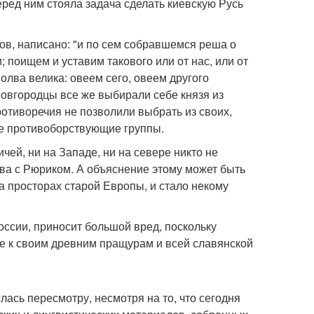
перед ним стояла задача сделать киевскую Русь
в, написано: "и по сем собравшемся реша о
; поищем и уставим такового или от нас, или от
 молва велика: овеем сего, овеем другого
новгородцы все же выбирали себе князя из
ротиворечия не позволили выбрать из своих,
се противоборствующие группы.
ей, ни на Западе, ни на севере никто не
тва с Рюриком. А объяснение этому может быть
на просторах старой Европы, и стало некому
оссии, приносит большой вред, поскольку
е к своим древним пращурам и всей славянской
лась пересмотру, несмотря на то, что сегодня