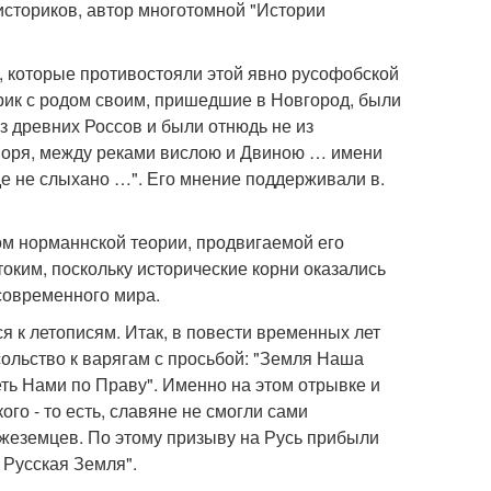
историков, автор многотомной "Истории
и, которые противостояли этой явно русофобской
юрик с родом своим, пришедшие в Новгород, были
з древних Россов и были отнюдь не из
 моря, между реками вислою и Двиною … имени
де не слыхано …". Его мнение поддерживали в.
ом норманнской теории, продвигаемой его
оким, поскольку исторические корни оказались
современного мира.
я к летописям. Итак, в повести временных лет
сольство к варягам с просьбой: "Земля Наша
еть Нами по Праву". Именно на этом отрывке и
го - то есть, славяне не смогли сами
ужеземцев. По этому призыву на Русь прибыли
ь Русская Земля".