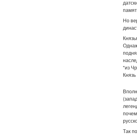
датск
памят
Но ве
динас
Князь
Однаж
подня
насле
"из Ч
Князь
Вполн
(запа
леген
почем
русск
Так п