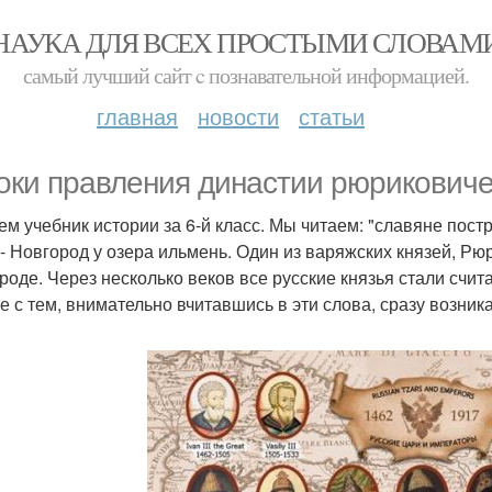
НАУКА ДЛЯ ВСЕХ ПРОСТЫМИ СЛОВАМ
самый лучший сайт c познавательной информацией.
главная
новости
статьи
оки правления династии рюриковиче
ем учебник истории за 6-й класс. Мы читаем: "славяне пос
 - Новгород у озера ильмень. Один из варяжских князей, Рюр
роде. Через несколько веков все русские князья стали счи
е с тем, внимательно вчитавшись в эти слова, сразу возник