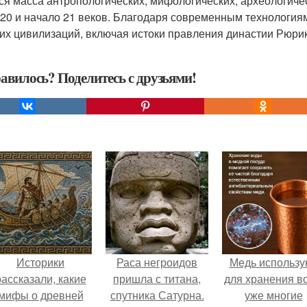
ся масса антропологических, мифологических, археологиче
, 20 и начало 21 веков. Благодаря современным технология
их цивилизаций, включая истоки правления династии Рюри
авилось? Поделитесь с друзьями!
Историки
Раса негроидов
Медь использу
рассказали, какие
пришла с титана,
для хранения в
мифы о древней
спутника Сатурна.
уже многие