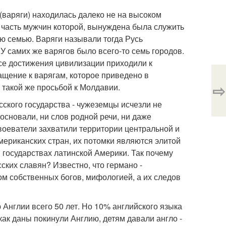
варяги) находилась далеко не на высоком
я часть мужчин которой, вынуждена была служить
ю семью. Варяги называли тогда Русь
 У самих же варягов было всего-то семь городов.
все достижения цивилизации приходили к
ащение к варягам, которое приведено в
⇨
 такой же просьбой к Молдавии.
сского государства - чужеземцы исчезли не
 основали, ни слов родной речи, ни даже
воеватели захватили территории центральной и
мериканских стран, их потомки являются элитой
 государствах латинской Америки. Так почему
ских славян? Известно, что германо -
м собственных богов, мифологией, а их следов
Англии всего 50 лет. Но 10% английского языка
 как даны покинули Англию, детям давали англо -