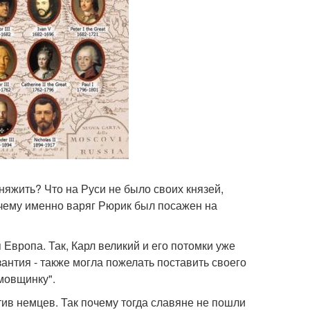
няжить? Что на Руси не было своих князей,
очему именно варяг Рюрик был посажен на
 Европа. Так, Карл великий и его потомки уже
нтия - также могла пожелать поставить своего
мовщинку".
ив немцев. Так почему тогда славяне не пошли