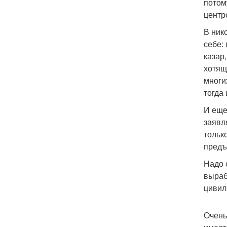
потом
центр
В ник
себе:
казар,
хотящ
многи
тогда
И еще
заявл
тольк
предъ
Надо 
выраб
цивил
Очень