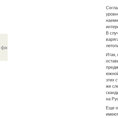
Согла
уровн
наемн
интер
В слу
варяг
⇦
летоп
Итак,
остав
предм
южной
этих 
же сл
сканд
на Рус
Еще о
имеют