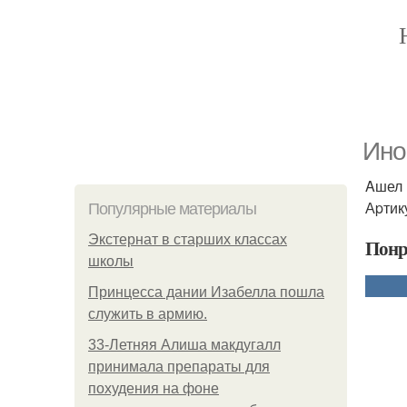
Инo
Aшел 
Аpтик
Популярные материалы
Экстернат в старших классах
Понр
школы
Принцесса дании Изабелла пошла
служить в армию.
33-Летняя Алиша макдугалл
принимала препараты для
похудения на фоне