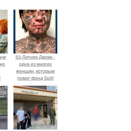
аче
53-Летняя Джоке -
нно
одна из многих
женщин, которым
т
помог фонд Spijt
.
van Tattoo,
основанный в
Роттердаме.