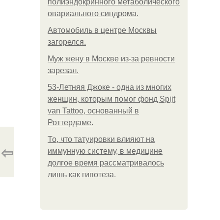
полиэндокринного метаболического
овариального синдрома.
Автомобиль в центре Москвы
загорелся.
Mуж жену в Москве из-за ревности
зарезал.
53-Летняя Джоке - одна из многих
женщин, которым помог фонд Spijt
van Tattoo, основанный в
Роттердаме.
То, что татуировки влияют на
⇦
иммунную систему, в медицине
долгое время рассматривалось
лишь как гипотеза.