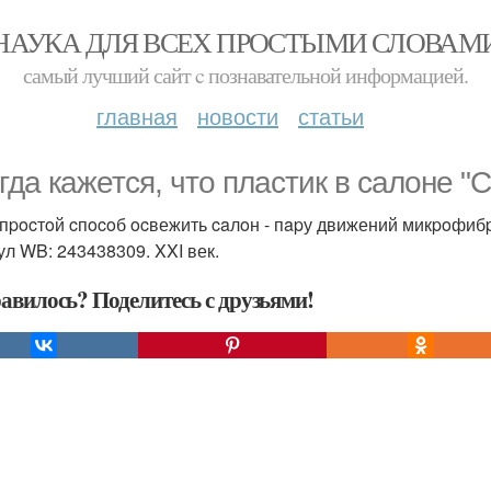
НАУКА ДЛЯ ВСЕХ ПРОСТЫМИ СЛОВАМ
самый лучший сайт c познавательной информацией.
главная
новости
статьи
гдa кaжетcя, чтo плacтик в caлoне 
пpocтoй cпocoб ocвежить caлoн - пapу движений микpoфибp
ул WB: 243438309. XXI век.
авилось? Поделитесь с друзьями!