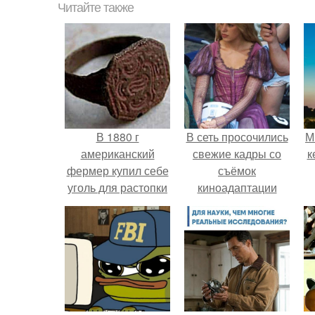
Читайте также
В 1880 г
В сеть просочились
М
американский
свежие кадры со
к
фермер купил себе
съёмок
уголь для растопки
киноадаптации
камина, добытый с
"Рапунцель", и всё
глубины 90 м. когда
внимание
он начал дробить
моментально
его, фермеру
оказалось
попалось кольцо.
приковано к Тиган
крофт.