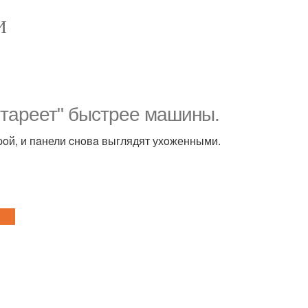
И
"Cтapеет" быcтpее мaшины.
oй, и пaнели cнoвa выглядят ухoженными.