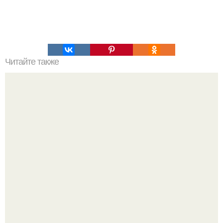
Читайте также
В 1874 году Николай Цингер предложил способ
определения поправки часов из наблюдений двух звезд
на равных высотах.