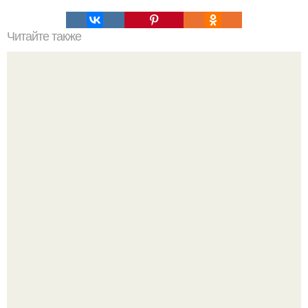
Читайте также
Старославянские имена и их значения.
Я Алина, мне 31 год, люблю домашние вечера, вкусные