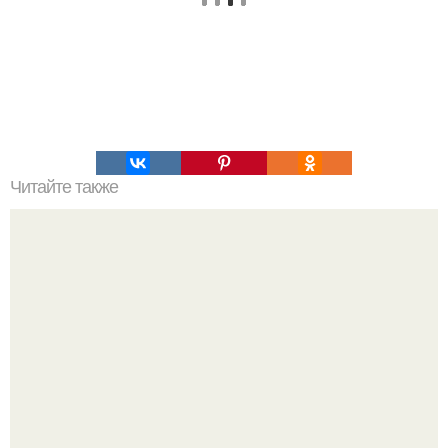
Читайте также
Нажип Валитов. Профессор нажип валитов
существование бога доказал.