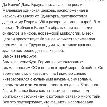
Да Винчи" Дэна Брауна стала часовня рослин.
Маленькая одинокая церковь, расположенная в
нескольких милях от Эдинбурга, противостояла
деспотизму Генриха Viii и разорению монастырей. Это
просто "Библия в Камне" в обрамлении языческих
символов и мифов, норвежской мифологии. В этой
церкви присутствует большое количество символов
иллюминатов. Трудно подумать, что такое красивое
здание построено для злых целей.
Замок вевельсбург.
Замок вевельсбург, Германия, использовался
гиммлеровским СС в период второй мировой войны. Со
временем стало известно, что Гиммлер сильно
интересовался оккультными науками, символами,
предметами и хотел использовать их для собственного
блага. В замке была комната стилизованная под
британский стоунхендж, с которым связано много тайн.
Все это подтверждает, что фашисты использовали