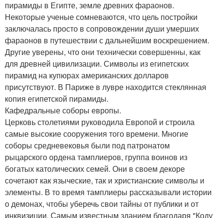
пирамиды в Египте, земле древних фараонов.
Некоторые ученые сомневаются, что цель постройки
заключалась просто в сопровождении души умерших
фараонов в путешествии с дальнейшим воскрешением.
Другие уверены, что они технически совершенны, как
для древней цивилизации. Символы из египетских
пирамид на купюрах американских долларов
присутствуют. В Париже в лувре находится стеклянная
копия египетской пирамиды.
Кафедральные соборы европы.
Церковь столетиями руководила Европой и строила
самые высокие сооружения того времени. Многие
соборы средневековья были под патронатом
рыцарского ордена тамплиеров, группа воинов из
богатых католических семей. Они в своем декоре
сочетают как языческие, так и христианские символы и
элементы. В то время тамплиеры рассказывали истории
о демонах, чтобы уберечь свои тайны от публики и от
инквизиции. Самым известным зданием благодаря "Коду