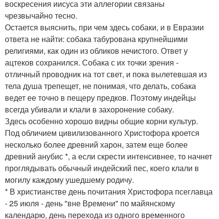
воскресения иисуса эти аллегории связаны
чрезвычайно тесно.
Остается выяснить, при чем здесь собаки, и в Евразии
ответа не найти: собака табурована крупнейшими
религиями, как один из обликов нечистого. Ответ у
ацтеков сохранился. Собака с их точки зрения -
отличный проводник на тот свет, и пока вылетевшая из
тела душа трепещет, не понимая, что делать, собака
ведет ее точно в пещеру предков. Поэтому индейцы
всегда убивали и клали в захоронение собаку.
Здесь особенно хорошо видны общие корни культур.
Под обличием цивилизованного Христофора кроется
несколько более древний харон, затем еще более
древний анубис *, а если скрести интенсивнее, то начнет
проглядывать обычный индейский пес, коего клали в
могилу каждому ушедшему родичу.
* В христианстве день почитания Христофора псеглавца
- 25 июля - день "вне Времени" по майянскому
календарю, день перехода из одного временного