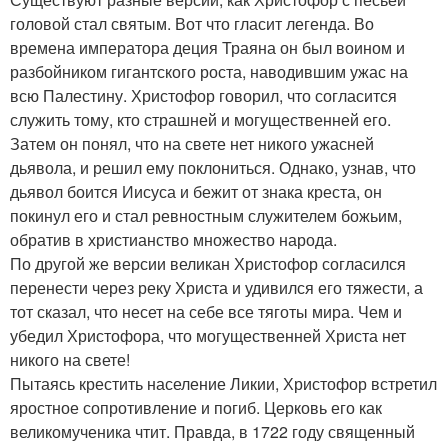
головой стал святым. Вот что гласит легенда. Во
времена императора деция Траяна он был воином и
разбойником гигантского роста, наводившим ужас на
всю Палестину. Христофор говорил, что согласится
служить тому, кто страшней и могущественней его.
Затем он понял, что на свете нет никого ужасней
дьявола, и решил ему поклониться. Однако, узнав, что
дьявол боится Иисуса и бежит от знака креста, он
покинул его и стал ревностным служителем божьим,
обратив в христианство множество народа.
По другой же версии великан Христофор согласился
перенести через реку Христа и удивился его тяжести, а
тот сказал, что несет на себе все тяготы мира. Чем и
убедил Христофора, что могущественней Христа нет
никого на свете!
Пытаясь крестить население Ликии, Христофор встретил
яростное сопротивление и погиб. Церковь его как
великомученика чтит. Правда, в 1722 году священный