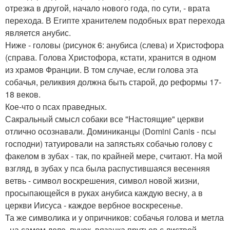
отрезка в другой, начало нового года, по сути, - врата
перехода. В Египте хранителем подобных врат перехода
является анубис.
Ниже - головы (рисунок 6: анубиса (слева) и Христофора
(справа. Голова Христофора, кстати, хранится в одном
из храмов Франции. В том случае, если голова эта
собачья, реликвия должна быть старой, до реформы 17-
18 веков.
Кое-что о псах праведных.
Сакральный смысл собаки все "Настоящие" церкви
отлично осознавали. Доминиканцы (Domini Canis - псы
господни) татуировали на запястьях собачью голову с
факелом в зубах - так, по крайней мере, считают. На мой
взгляд, в зубах у пса была распустившаяся весенняя
ветвь - символ воскрешения, символ новой жизни,
просыпающейся в руках анубиса каждую весну, а в
церкви Иисуса - каждое вербное воскресенье.
Та же символика и у опричников: собачья голова и метла
- на самом деле, пучок, вязанка прутьев с листвой,