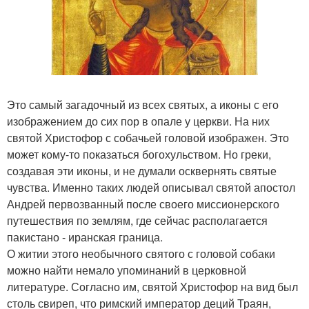
Это самый загадочный из всех святых, а иконы с его
изображением до сих пор в опале у церкви. На них
святой Христофор с собачьей головой изображен. Это
может кому-то показаться богохульством. Но греки,
создавая эти иконы, и не думали осквернять святые
чувства. Именно таких людей описывал святой апостол
Андрей первозванный после своего миссионерского
путешествия по землям, где сейчас располагается
пакистано - иранская граница.
О житии этого необычного святого с головой собаки
можно найти немало упоминаний в церковной
литературе. Согласно им, святой Христофор на вид был
столь свиреп, что римский император деций Траян,