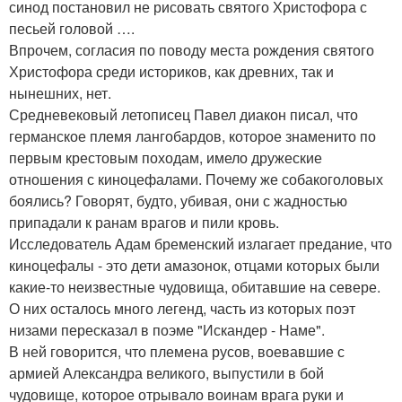
синод постановил не рисовать святого Христофора с
песьей головой ….
Впрочем, согласия по поводу места рождения святого
Христофора среди историков, как древних, так и
нынешних, нет.
Средневековый летописец Павел диакон писал, что
германское племя лангобардов, которое знаменито по
первым крестовым походам, имело дружеские
отношения с киноцефалами. Почему же собакоголовых
боялись? Говорят, будто, убивая, они с жадностью
припадали к ранам врагов и пили кровь.
Исследователь Адам бременский излагает предание, что
киноцефалы - это дети амазонок, отцами которых были
какие-то неизвестные чудовища, обитавшие на севере.
О них осталось много легенд, часть из которых поэт
низами пересказал в поэме "Искандер - Наме".
В ней говорится, что племена русов, воевавшие с
армией Александра великого, выпустили в бой
чудовище, которое отрывало воинам врага руки и