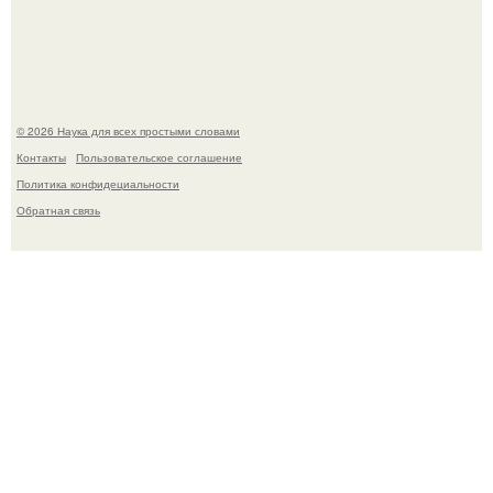
создатели фильма фактически построили одну из самых
точных визуальных моделей чёрной дыры.
© 2026 Наука для всех простыми словами
Контакты
Пользовательское соглашение
Политика конфидециальности
Обратная связь