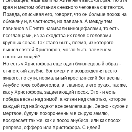
края и местом обитания снежного человека считаются.
Правда, описывая его, говорят, что он больше похож на
обезьяну и, в частности, на павиана. А между тем
павианов в Египте называли киноцефалами, то есть
псеглавцами, из-за сходства их голов с головами
крупных собак. Так стало быть, племя, из которого
вышел святой Христофор, могло быть племенем
снежных людей?
Но есть у Христофора еще один близнецовый образ -
египетский анубис, бог смерти и возрождения всего
живого, по сути, нормальный крестьянский бог весны.
Анубис тоже собакоголов, а главное, в его руках, так же,
как у Христофора, зацветающий посох. Это - и есть
победа весны над зимой, а жизни над смертью, которое
каждый год наблюдают все землепашцы. Зерно - сухое и
мертвое, будучи похороненным в сырую землю,
воскресает так же, как и посох анубиса, или как посох
репрева, офферо или Христофора. С идеей