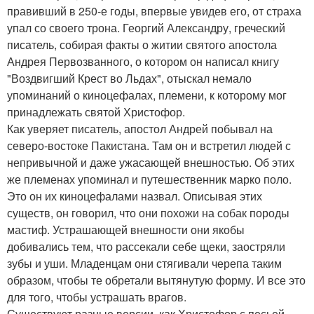
правивший в 250-е годы, впервые увидев его, от страха
упал со своего трона. Георгий Александру, греческий
писатель, собирая факты о житии святого апостола
Андрея Первозванного, о котором он написал книгу
"Воздвигший Крест во Льдах", отыскал немало
упоминаний о киноцефалах, племени, к которому мог
принадлежать святой Христофор.
Как уверяет писатель, апостол Андрей побывал на
северо-востоке Пакистана. Там он и встретил людей с
непривычной и даже ужасающей внешностью. Об этих
же племенах упоминал и путешественник марко поло.
Это он их киноцефалами назвал. Описывая этих
существ, он говорил, что они похожи на собак породы
мастиф. Устрашающей внешности они якобы
добивались тем, что рассекали себе щеки, заостряли
зубы и уши. Младенцам они стягивали черепа таким
образом, чтобы те обретали вытянутую форму. И все это
для того, чтобы устрашать врагов.
Существуют разные версии, как Христофор с песьей