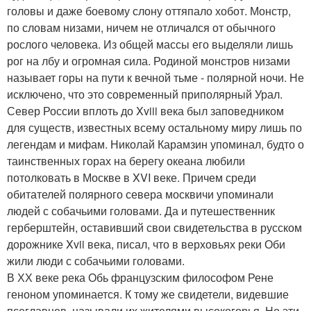
головы и даже боевому слону оттяпало хобот. Монстр,
по словам низами, ничем не отличался от обычного
рослого человека. Из общей массы его выделяли лишь
рог на лбу и огромная сила. Родиной монстров низами
называет горы на пути к вечной тьме - полярной ночи. Не
исключено, что это современный приполярный Урал.
Север России вплоть до Xviii века был заповедником
для существ, известных всему остальному миру лишь по
легендам и мифам. Николай Карамзин упоминал, будто о
таинственных горах на берегу океана любили
потолковать в Москве в XVI веке. Причем среди
обитателей полярного севера москвичи упоминали
людей с собачьими головами. Да и путешественник
герберштейн, оставивший свои свидетельства в русском
дорожнике Xvii века, писал, что в верховьях реки Оби
жили люди с собачьими головами.
В ХХ веке река Обь французским философом Рене
геноном упоминается. К тому же свидетели, видевшие
псеглавцев, называли их жителями высокогорья. Но эти