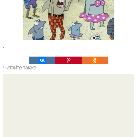
.
Читайте также
Онгон. Вхождение в ОНГОН. В бурятском шаманизме
термин онгон означает "Божество, дух".