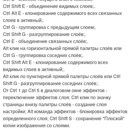
Ctrl Shift E - объединение видимых слоев;.
Ctrl Alt E - клонирование содержимого всех связанных
слоев в активный;.
Ctrl G - группировка с предыдущим слоем;.
Ctrl Shift G - разгруппирование слоёв;.
Ctrl E - объединение связанных слоёв;.
Alt клик на горизонтальной прямой палитры слоёв или
Ctrl G - группировка соседних слоёв;.
Ctrl Shift Alt E - клонирование содержимого всех
видимых слоев в активный;.
Alt клик по пунктирной прямой палитры слоёв или Ctrl
Shift G - разгруппирование соседних слоёв;.
От Ctrl 1 до Ctrl 5 в диалоговом окне эффектов -
переключение эффектов слоя; Ctrl клик по значку
страницы внизу палитры слоёв - создание слоя
настройки; Alt команда эффектов - блокировка эффектов
определенного слоя; Ctrl Shift S - сохранение "Плоской"
копии изображения со слоями.