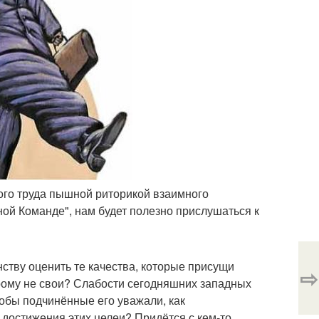
ого труда пышной риторикой взаимного
ой Команде", нам будет полезно прислушаться к
ству оценить те качества, которые присущи
⇨
рому не свои? Слабости сегодняшних западных
тобы подчинённые его уважали, как
 достижения этих целеи? Придётся с кем-то