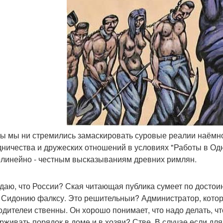
 бы мы ни стремились замаскировать суровые реалии наёмн
дничества и дружеских отношений в условиях "Работы в Одн
линейно - честным высказываниям древних римлян.
даю, что России? Ская читающая публика сумеет по достоин
 Сидонию фалксу. Это решительныи? Администратор, кото
одителеи ственны. Он хорошо понимает, что надо делать, ч
рживать порядок в доме и в хозяи? Стве. В случае если для