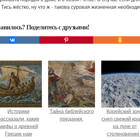
 Тись жёстко, ну что ж - такова суровая жизненная необходи
авилось? Поделитесь с друзьями!
Историки
Тайна библейского
Корейский зо
рассказали, какие
предания.
снял свежий кр
мифы о древней
на луне от
Греции нам
столкновения