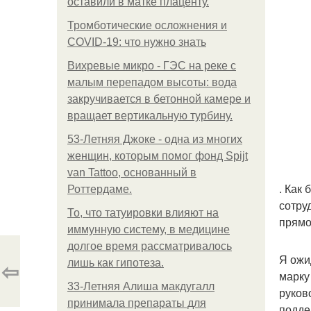
оставили в матке плаценту.
Тромботические осложнения и
COVID-19: что нужно знать
Вихревые микро - ГЭС на реке с
малым перепадом высоты: вода
закручивается в бетонной камере и
вращает вертикальную турбину.
53-Летняя Джоке - одна из многих
женщин, которым помог фонд Spijt
van Tattoo, основанный в
. Как
Роттердаме.
сотру
То, что татуировки влияют на
прямо
иммунную систему, в медицине
долгое время рассматривалось
Я ожи
⇦
лишь как гипотеза.
марку
33-Летняя Алиша макдугалл
руков
принимала препараты для
подде