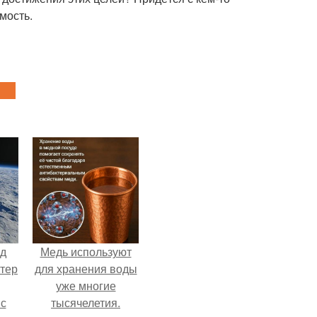
мость.
нд
Медь используют
атер
для хранения воды
уже многие
 с
тысячелетия.