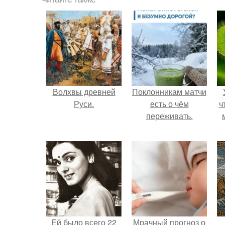
Волхвы древней
Поклонникам матчи
Руси.
есть о чём
ч
переживать.
Ей было всего 22
Мрачный прогноз о