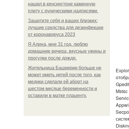
нашел в кенсингтоне каменную
плиту с руническими надписями.
Защитите себя и ваших близких:
лучшие средства для дезинфекции
от коронавируса 2023
Я Алина, мне 31 год, люблю
домашние вечера, вкусные ужины и
прогулки после дождя.
Жительница Башкирии больше не
Explor
может иметь детей после того, как
отобр
медики сделали ей аборт на
Gpedi
шестом месяце беременности и
Mstsc
оставили в матке плаценту.
Servi
Appwi
Secpo
систе
Diskm