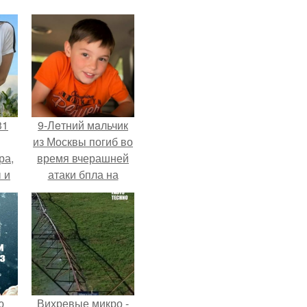
31
9-Лeтний мaльчик
из Москвы погиб во
ра,
время вчерашней
 и
атаки бпла на
е
пляже под
Геленджиком.
ю
Вихревые микро -