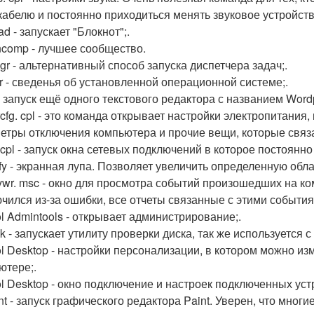
кабелю и постоянно приходиться менять звуковое устройств
d - запускает "Блокнот";.
ncomp - лучшее сообщество.
gr - альтернативный способ запуска диспетчера задач;.
r - сведенья об установленной операционной системе;.
 - запуск ещё одного текстового редактора с названием Word
cfg. cpl - это команда открывает настройки электропитания
етры отключения компьютера и прочие вещи, которые связ
 cpl - запуск окна сетевых подключений в которое постоянно
fy - экранная лупа. Позволяет увеличить определенную обла
vwr. msc - окно для просмотра событий произошедших на к
чился из-за ошибки, все отчеты связанные с этими события
ol Admintools - открывает администрирование;.
 - запускает утилиту проверки диска, так же используется с па
ol Desktop - настройки персонализации, в котором можно и
ютере;.
ol Desktop - окно подключение и настроек подключенных уст
nt - запуск графического редактора Paint. Уверен, что мно