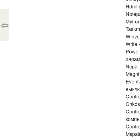
Hdmi 
Notepa
Myiro
⇦
Taskm
Winve
Write
Power
парам
Ncpa.
Magni
Event
выклю
Contr
Chkdsk
Contr
компь
Contr
Mspai