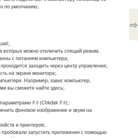
о по умолчанию;.
⇨
pad;.
, в которых можно отключить спящий режим,
анны с питанием компьютера;.
 проходится заходить через центр управления;.
сть на экране монитора;.
омпьютере. Например, завис компьютер,
ми вы сможете найти здесь;.
раметрами /f /r (Chkdsk /f /r);.
зменить фоновое изображение и звуки на
ройств и принтеров;.
гие пробовали запустить приложения с помощью