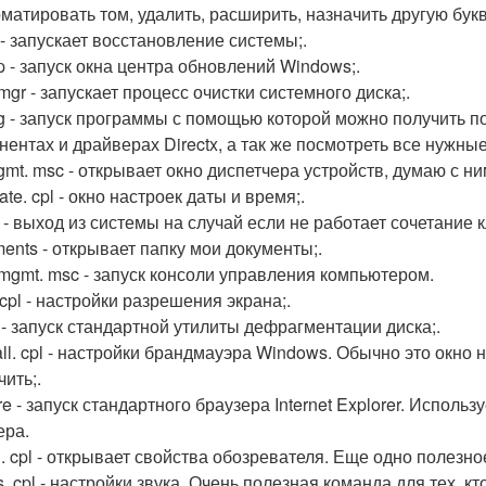
атировать том, удалить, расширить, назначить другую букву 
 - запускает восстановление системы;.
 - запуск окна центра обновлений Windows;.
mgr - запускает процесс очистки системного диска;.
g - запуск программы с помощью которой можно получить 
нентах и драйверах Directx, а так же посмотреть все нужные
mt. msc - открывает окно диспетчера устройств, думаю с ни
te. cpl - окно настроек даты и время;.
f - выход из системы на случай если не работает сочетание к
ents - открывает папку мои документы;.
gmt. msc - запуск консоли управления компьютером.
cpl - настройки разрешения экрана;.
i - запуск стандартной утилиты дефрагментации диска;.
all. cpl - настройки брандмауэра Windows. Обычно это окно н
ить;.
re - запуск стандартного браузера Internet Explorer. Использ
ера.
pl. cpl - открывает свойства обозревателя. Еще одно полезно
. cpl - настройки звука. Очень полезная команда для тех, к