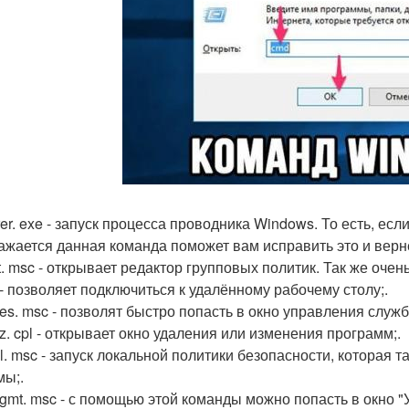
er. exe - запуск процесса проводника Windows. То есть, есл
ажается данная команда поможет вам исправить это и вернет
t. msc - открывает редактор групповых политик. Так же очен
 - позволяет подключиться к удалённому рабочему столу;.
ces. msc - позволят быстро попасть в окно управления служб
z. cpl - открывает окно удаления или изменения программ;.
l. msc - запуск локальной политики безопасности, которая т
мы;.
gmt. msc - с помощью этой команды можно попасть в окно "