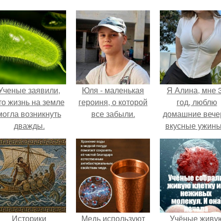
Ученые заявили,
Юля - маленькая
Я Алина, мне 
то жизнь на земле
героиня, о которой
год, люблю
могла возникнуть
все забыли.
домашние вече
дважды.
вкусные ужины
прогулки посл
дождя.
Историки
Медь используют
Учёные живу