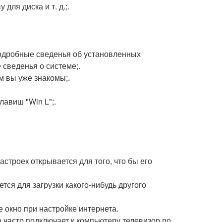
для диска и т. д.;.
подробные сведенья об установленных
 сведенья о системе;.
м вы уже знакомы;.
лавиш "Win L";.
астроек открывается для того, что бы его
уется для загрузки какого-нибудь другого
е окно при настройке интернета.
то часто подключает к компьютеру телевизор по