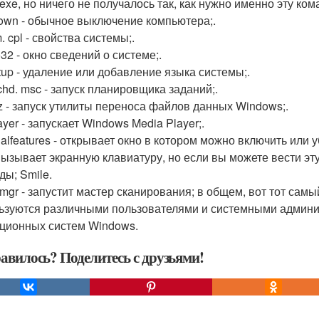
 exe, но ничего не получалось так, как нужно именно эту ком
own - обычное выключение компьютера;.
 cpl - свойства системы;.
32 - окно сведений о системе;.
tup - удаление или добавление языка системы;.
chd. msc - запуск планировщика заданий;.
z - запуск утилиты переноса файлов данных Windows;.
yer - запускает Windows Media Player;.
nalfeatures - открывает окно в котором можно включить ил
 вызывает экранную клавиатуру, но если вы можете вести эту
ды; Smile.
mgr - запустит мастер сканирования; в общем, вот тот самы
ьзуются различными пользователями и системными админи
ционных систем Windows.
авилось? Поделитесь с друзьями!