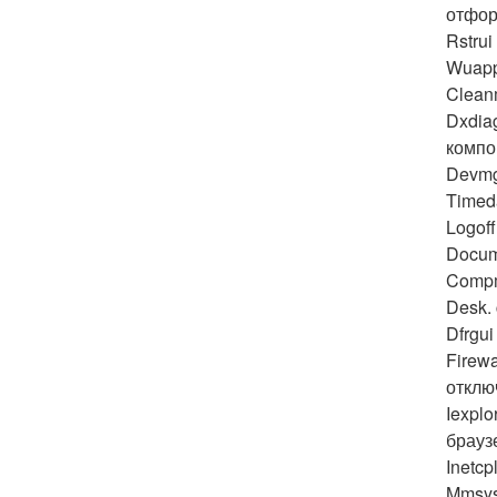
отформ
Rstrui
Wuapp
Clean
Dxdia
компо
Devmg
Timeda
Logof
Docum
Compm
Desk. 
Dfrgu
Firew
отключ
Iexplo
брауз
Inetc
Mmsys