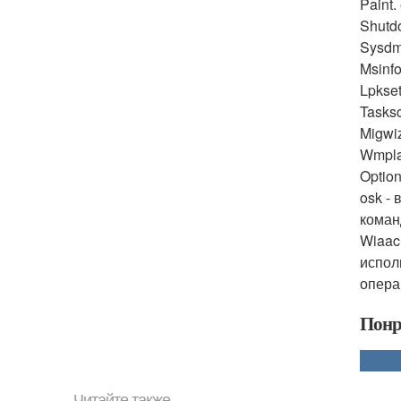
Paint.
Shutd
Sysdm.
Msinfo
Lpkse
Tasks
Migwi
Wmpla
Optio
osk -
коман
Wiaac
испол
опера
Понр
Читайте также