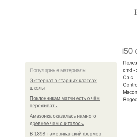
i50
Полез
cmd -
Популярные материалы
Calc -
Экстернат в старших классах
Contr
школы
Mscon
Поклонникам матчи есть о чём
Reged
переживать.
Амазонка оказалась намного
древнее чем считалось.
В 1898 г американский фермер