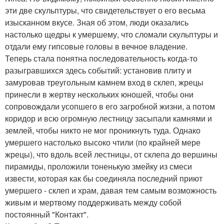
эти две скульптуры, что свидетельствует о его весьма
изысканном вкусе. Зная об этом, люди оказались
настолько щедры к умершему, что сломали скульптуры и
отдали ему гипсовые головы в вечное владение.
Теперь стала понятна последовательность когда-то
разыгравшихся здесь событий: установив плиту и
замуровав треугольным камнем вход в склеп, жрецы
принесли в жертву нескольких юношей, чтобы они
сопровождали усопшего в его загробной жизни, а потом
коридор и всю огромную лестницу засыпали камнями и
землей, чтобы никто не мог проникнуть туда. Однако
умершего настолько высоко чтили (по крайней мере
жрецы), что вдоль всей лестницы, от склепа до вершины
пирамиды, проложили тоненькую змейку из смеси
извести, которая как бы соединяла последний приют
умершего - склеп и храм, давая тем самым возможность
живым и мертвому поддерживать между собой
постоянный "Контакт".