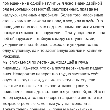
помещение - в одной из плит был ясно виден двойной
ряд небольших отверстий, закупоренных, правда не
наглухо, каменными пробками. Более того, массивные
стены храма не лежали на полу, а уходили вглубь. Это
наводило на мысль, что под каменным настилом может
находиться какое-то сооружение. Плиту подняли и - под
ней обнаружили потайную камеру со ступеньками,
уходящими вниз. Вернее, археологи увидели только
одну ступеньку, да и то засыпанную землей и камнями.
Раскопки.
Мы спускаемся по лестнице, уходящей в глубь
пирамиды. Кажется, что она почти вертикально падает
вниз. Невероятно невероятно трудно заставить себя
опускать ногу на каждую нижнюю ступень. ступени
высокие и влажные от сырости. наконец внизу
появляется площадка. становятся уверенней, но. Это не
конец спуска, а только поворот направо, и опять те же
мокрые огромные каменные уступы - монолиты.
Только теперь понимаешь, почему мексиканским