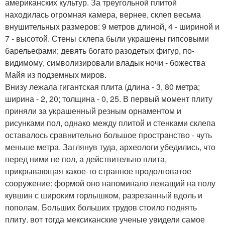
американских культур. За треугольной плитой
находилась огромная камера, вернее, склеп весьма
внушительных размеров: 9 метров длиной, 4 - шириной и
7 - высотой. Стены склепа были украшены гипсовыми
барельефами; девять богато разодетых фигур, по-
видимому, символизировали владык ночи - божества
Майя из подземных миров.
Внизу лежала гигантская плита (длина - 3, 80 метра;
ширина - 2, 20; толщина - 0, 25. В первый момент плиту
приняли за украшенный резным орнаментом и
рисунками пол, однако между плитой и стенками склепа
оставалось сравнительно большое пространство - чуть
меньше метра. Заглянув туда, археологи убедились, что
перед ними не пол, а действительно плита,
прикрывающая какое-то странное продолговатое
сооружение: формой оно напоминало лежащий на полу
кувшин с широким горлышком, разрезанный вдоль и
пополам. Больших больших трудов стоило поднять
плиту. вот тогда мексиканские ученые увидели самое