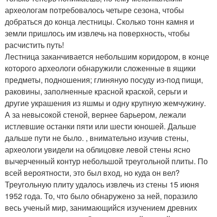
археологам потребовалось четыре сезона, чтобы
добраться до конца лестницы. Сколько тонн камня и
земли пришлось им извлечь на поверхность, чтобы
расчистить путь!
Лестница заканчивается небольшим коридором, в конце
которого археологи обнаружили сложенные в ящики
предметы, подношения; глиняную посуду из-под пищи,
раковины, заполненные красной краской, серьги и
другие украшения из яшмы и одну крупную жемчужину.
А за невысокой стеной, вернее барьером, лежали
истлевшие останки пяти или шести юношей. Дальше
дальше пути не было. , внимательно изучив стены,
археологи увидели на облицовке левой стены ясно
вычерченный контур небольшой треугольной плиты. По
всей вероятности, это был вход, но куда он вел?
Треугольную плиту удалось извлечь из стены 15 июня
1952 года. То, что было обнаружено за ней, поразило
весь ученый мир, занимающийся изучением древних