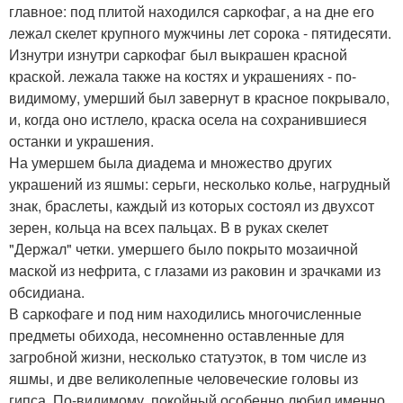
главное: под плитой находился саркофаг, а на дне его
лежал скелет крупного мужчины лет сорока - пятидесяти.
Изнутри изнутри саркофаг был выкрашен красной
краской. лежала также на костях и украшениях - по-
видимому, умерший был завернут в красное покрывало,
и, когда оно истлело, краска осела на сохранившиеся
останки и украшения.
На умершем была диадема и множество других
украшений из яшмы: серьги, несколько колье, нагрудный
знак, браслеты, каждый из которых состоял из двухсот
зерен, кольца на всех пальцах. В в руках скелет
"Держал" четки. умершего было покрыто мозаичной
маской из нефрита, с глазами из раковин и зрачками из
обсидиана.
В саркофаге и под ним находились многочисленные
предметы обихода, несомненно оставленные для
загробной жизни, несколько статуэток, в том числе из
яшмы, и две великолепные человеческие головы из
гипса. По-видимому, покойный особенно любил именно