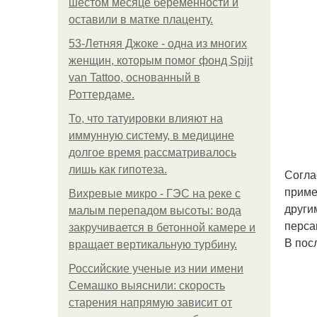
шестом месяце беременности и
оставили в матке плаценту.
53-Летняя Джоке - одна из многих
женщин, которым помог фонд Spijt
van Tattoo, основанный в
Роттердаме.
То, что татуировки влияют на
иммунную систему, в медицине
долгое время рассматривалось
лишь как гипотеза.
Согла
приме
Вихревые микро - ГЭС на реке с
други
малым перепадом высоты: вода
перса
закручивается в бетонной камере и
В пос
вращает вертикальную турбину.
Российские ученые из нии имени
Семашко выяснили: скорость
старения напрямую зависит от