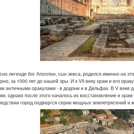
сно легенде бог Аполлон, сын зевса, родился именно на эт
рно, за 1000 лет до нашей эры. И к VII веку храм и его ор
ми античными оракулами - в додони и в Дельфах. В V веке
ми, однако после этого началось их восстановление и храм
ледствии город подвергся серии мощных землетрясений и ж