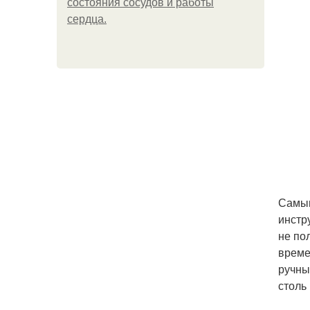
состояния сосудов и работы
сердца.
Самым
инстр
не по
време
ручны
столь