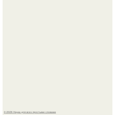
В участника сво ударила молния, когда он был на
лошади.
В России создали первый плазменный двигатель на
криптоне.
© 2026 Наука для всех простыми словами