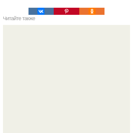
Читайте также
10 карт, которые доказывают, что на нашей планете еще
полно свободного места.