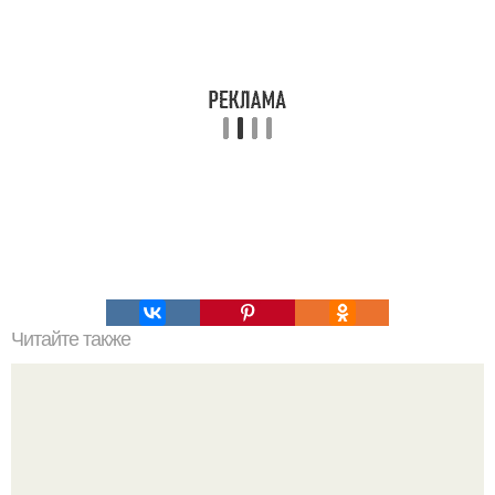
Читайте также