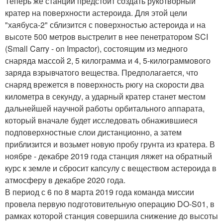
Теперь же станции предстоит создать рукотворный
кратер на поверхности астероида. Для этой цели
"хаябуса-2" сблизится с поверхностью астероида и на
высоте 500 метров выстрелит в нее пенетратором SCI
(Small Carry - on Impactor), состоящим из медного
снаряда массой 2, 5 килограмма и 4, 5-килограммового
заряда взрывчатого вещества. Предполагается, что
снаряд врежется в поверхность рюгу на скорости два
километра в секунду, а ударный кратер станет местом
дальнейшей научной работы орбитального аппарата,
который вначале будет исследовать обнажившиеся
подповерхностные слои дистанционно, а затем
приблизится и возьмет новую пробу грунта из кратера. В
ноябре - декабре 2019 года станция ляжет на обратный
курс к земле и сбросит капсулу с веществом астероида в
атмосферу в декабре 2020 года.
В период с 6 по 8 марта 2019 года команда миссии
провела первую подготовительную операцию DO-S01, в
рамках которой станция совершила снижение до высоты