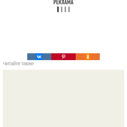
Читайте также
Алексей Ананенко Валерий Беспалов и Борис Баранов.
Забытые герои. Чернобыльские дайверы.