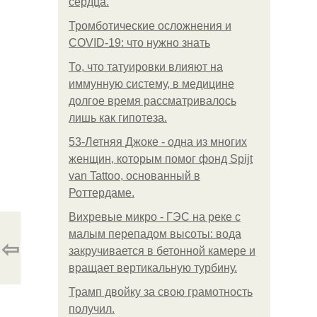
сердца.
Тромботические осложнения и
COVID-19: что нужно знать
То, что татуировки влияют на
иммунную систему, в медицине
долгое время рассматривалось
лишь как гипотеза.
53-Летняя Джоке - одна из многих
женщин, которым помог фонд Spijt
van Tattoo, основанный в
Роттердаме.
Вихревые микро - ГЭС на реке с
малым перепадом высоты: вода
⇦
закручивается в бетонной камере и
вращает вертикальную турбину.
Трамп двойку за свою грамотность
получил.