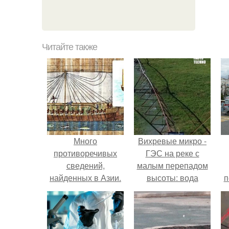
Читайте также
Много
Вихревые микро -
противоречивых
ГЭС на реке с
сведений,
малым перепадом
найденных в Азии.
высоты: вода
п
закручивается в
бетонной камере и
вращает
вертикальную