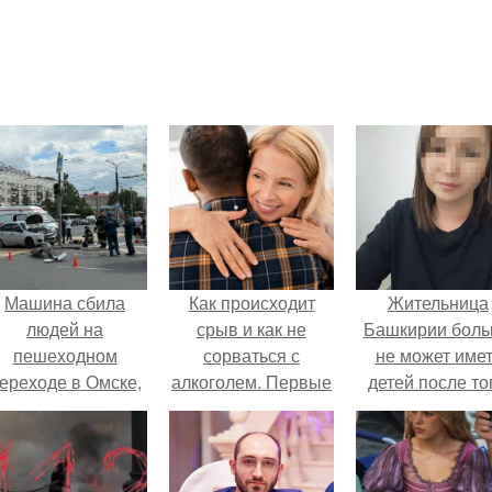
Машина сбила
Как происходит
Жительница
людей на
срыв и как не
Башкирии бол
пешеходном
сорваться с
не может име
ереходе в Омске,
алкоголем. Первые
детей после то
пострадали 8
признаки срыва
как медики сдел
человек.
алкоголика
ей аборт на ше
месяце
беременности