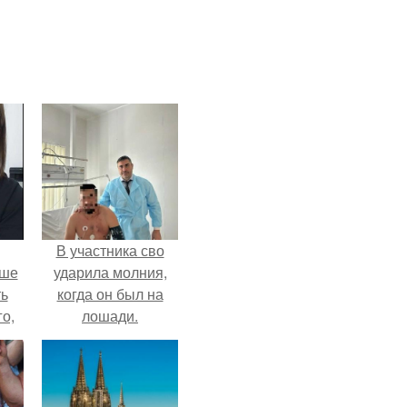
В участника сво
ьше
ударила молния,
ть
когда он был на
го,
лошади.
али
стом
 и