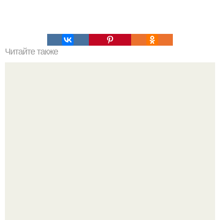
Читайте также
Это невероятное фото было сделано в чернобыле 24
апреля 1997 года.