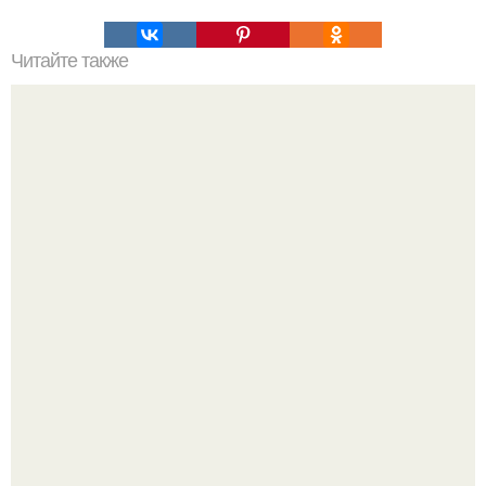
Читайте также
Откуда появилась кукуруза. Как на Земле появилась
кукуруза?