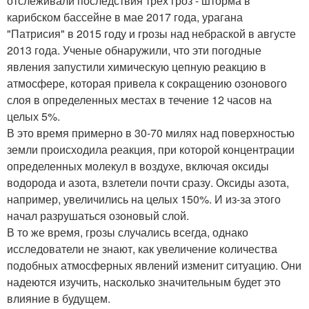
отслеживали последствия трех гроз - шторма в
карибском бассейне в мае 2017 года, урагана
"Патрисия" в 2015 году и грозы над небраской в августе
2013 года. Ученые обнаружили, что эти погодные
явления запустили химическую цепную реакцию в
атмосфере, которая привела к сокращению озонового
слоя в определенных местах в течение 12 часов на
целых 5%.
В это время примерно в 30-70 милях над поверхностью
земли происходила реакция, при которой концентрации
определенных молекул в воздухе, включая оксиды
водорода и азота, взлетели почти сразу. Оксиды азота,
например, увеличились на целых 150%. И из-за этого
начал разрушаться озоновый слой.
В то же время, грозы случались всегда, однако
исследователи не знают, как увеличение количества
подобных атмосферных явлений изменит ситуацию. Они
надеются изучить, насколько значительным будет это
влияние в будущем.