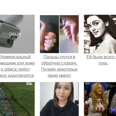
Универсальный
Пальцы гнутся в
Ей было всего 
омощник для дома
обратную сторону.
года.
и офиса: робот
Почему некоторые
eux адаптируется
люди умеют
 разным задачам.
выгибать палец в
обратную сторону?