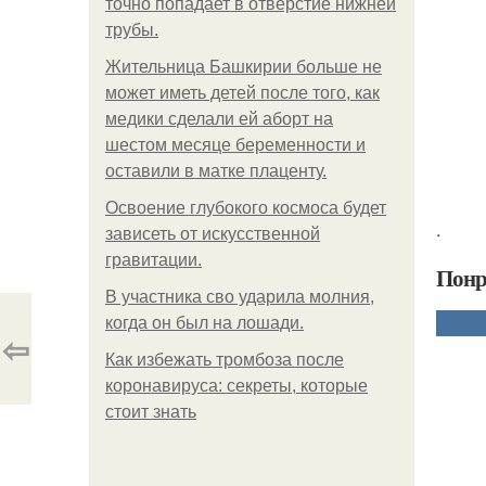
точно попадает в отверстие нижней
трубы.
Жительница Башкирии больше не
может иметь детей после того, как
медики сделали ей аборт на
шестом месяце беременности и
оставили в матке плаценту.
Освоение глубокого космоса будет
.
зависеть от искусственной
гравитации.
Понр
В участника сво ударила молния,
когда он был на лошади.
⇦
Как избежать тромбоза после
коронавируса: секреты, которые
стоит знать