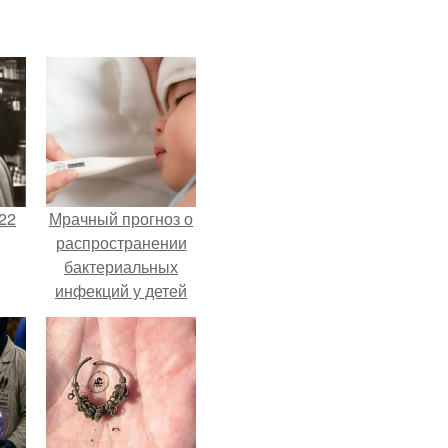
22
Мрачный прогноз о
распространении
бактериальных
инфекций у детей
вышел.