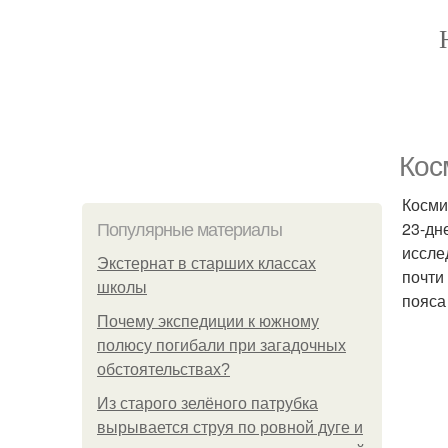
Кос
Косми
23-дн
Популярные материалы
иссле
Экстернат в старших классах
почти
школы
пояса
Почему экспедиции к южному
полюсу погибали при загадочных
обстоятельствах?
Из старого зелёного патрубка
вырывается струя по ровной дуге и