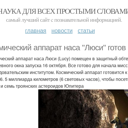
НАУКА ДЛЯ ВСЕХ ПРОСТЫМИ СЛОВАМ
самый лучший сайт c познавательной информацией.
главная
новости
статьи
мический аппарат наса "Люси" готов 
ческий аппарат наса Люси (Lucy) помещен в защитный обте
евного окна запуска 16 октября. Все готово для начала ми
довательским институтом. Космический аппарат готовится к
 6. 5 миллиарда километров (6 световых часов), чтобы посе
 и семь троянских астероидов Юпитера