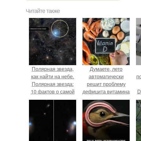
Читайте также
Полярная звезда,
Думаете, лето
как найти на небе.
автоматически
п
Полярная звезда:
решит проблему
10 фактов о самой
дефицита витамина
D
известной звезде
D?
к
ночного неба.