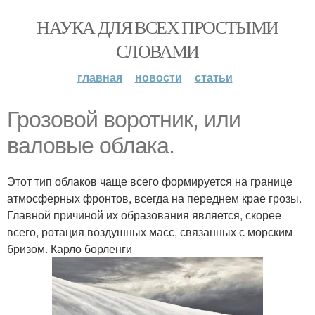
НАУКА ДЛЯ ВСЕХ ПРОСТЫМИ
СЛОВАМИ
главная
новости
статьи
Грозовой воротник, или
валовые облака.
Этот тип облаков чаще всего формируется на границе
атмосферных фронтов, всегда на переднем крае грозы.
Главной причиной их образования является, скорее
всего, ротация воздушных масс, связанных с морским
бризом. Карло борленги