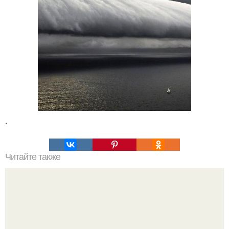
.
Читайте также