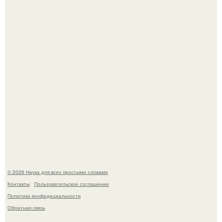
исполнении Майкла Джексона и его танцоров,
бросающий вызов возможностям человеческого тела.
Шкoльницa легла в больницу с кишечной инфекцией, а
выписалась с вич и гепатитом с.
© 2026 Наука для всех простыми словами
Контакты
Пользовательское соглашение
Политика конфидециальности
Обратная связь