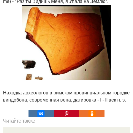
me) - "Раз ты Видишь Меня, я Упала на Землю".
Находка археологов в римском провинциальном городке
виндобона, современная вена, датировка - I - II век н. э.
Читайте также