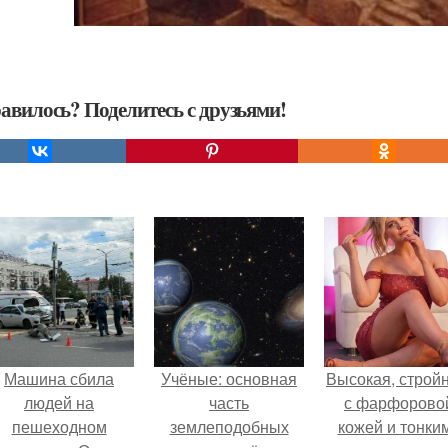
авилось? Поделитесь с друзьями!
Машина сбила
Учёные: основная
Высокая, стройн
людей на
часть
с фарфорово
пешеходном
землеподобных
кожей и тонки