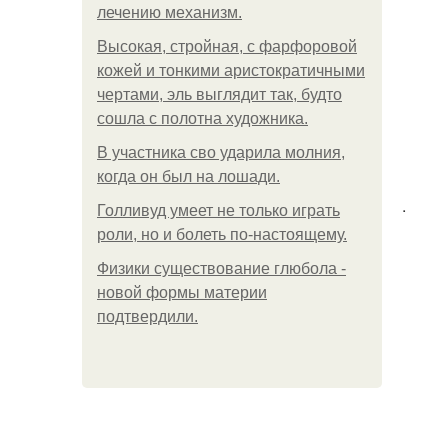
лечению механизм.
Высокая, стройная, с фарфоровой
кожей и тонкими аристократичными
чертами, эль выглядит так, будто
сошла с полотна художника.
В участника сво ударила молния,
когда он был на лошади.
.
Голливуд умеет не только играть
роли, но и болеть по-настоящему.
Физики существование глюбола -
новой формы материи
подтвердили.