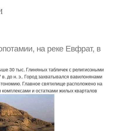
И
потамии, на реке Евфрат, в
ыше 30 тыс. Глиняных табличек с религиозными
в. до н. э.. Город захватывался вавилонянами
втономию. Главное святилище расположено на
 комплексами и остатками жилых кварталов