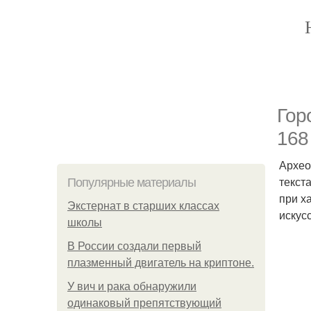
Гор
168
Архео
текст
Популярные материалы
при х
Экстернат в старших классах
искус
школы
В России создали первый
плазменный двигатель на криптоне.
У вич и рака обнаружили
одинаковый препятствующий