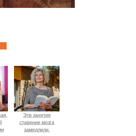
ая,
Эти занятия
й
старение мозга
ми
замедлили.