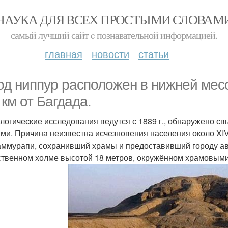
НАУКА ДЛЯ ВСЕХ ПРОСТЫМИ СЛОВАМ
самый лучший сайт c познавательной информацией.
главная
новости
статьи
од ниппур расположен в нижней месо
 км от Багдада.
логические исследования ведутся с 1889 г., обнаружено св
ами. Причина неизвестна исчезновения населения около XIV 
аммурапи, сохранивший храмы и предоставивший городу а
ственном холме высотой 18 метров, окружённом храмовыми