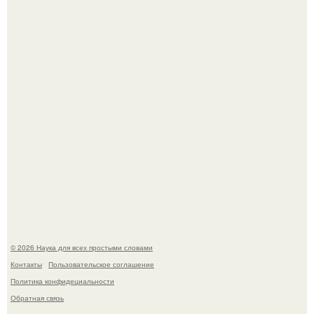
пострадали 8 человек.
Жительница Башкирии больше не может иметь детей
после того, как медики сделали ей аборт на шестом
месяце беременности и оставили в матке плаценту.
© 2026 Наука для всех простыми словами
Контакты
Пользовательское соглашение
Политика конфидециальности
Обратная связь