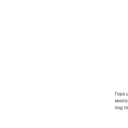
Гора 
много
под т