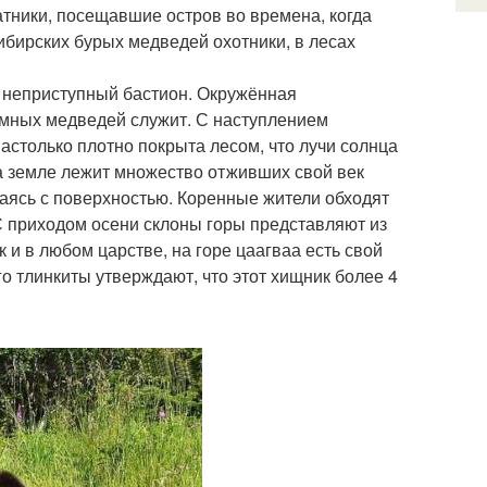
атники, посещавшие остров во времена, когда
бирских бурых медведей охотники, в лесах
х неприступный бастион. Окружённая
мных медведей служит. С наступлением
астолько плотно покрыта лесом, что лучи солнца
 На земле лежит множество отживших свой век
аясь с поверхностью. Коренные жители обходят
 С приходом осени склоны горы представляют из
 и в любом царстве, на горе цаагваа есть свой
о тлинкиты утверждают, что этот хищник более 4