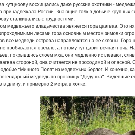
ва кутцноову восхищались даже русские охотники - медвеж
а принадлежала России. Знающие толк в добыче крупных си
оову сталкивались с трудностями.
ом медвежьего владычества является гора цаагваа. Это и
опроходимыми лесами гора основным местом зимовки огро
ов все медведи острова направляются на её склоны. Гора н
 не пробиваются к земле, а потому тут царит вечная ночь.
ьев, покрывшись слоем мха, они медленно истлевают, слив
цаагваа стороной, она считается не проходимой и опасной.
подобие "Минного Поля" из медвежьих берлог. И конечно, как
 легендарный медведь по прозвищу "Дедушка". Видевшие ег
в в длину, и примерно 2 метра в холке.