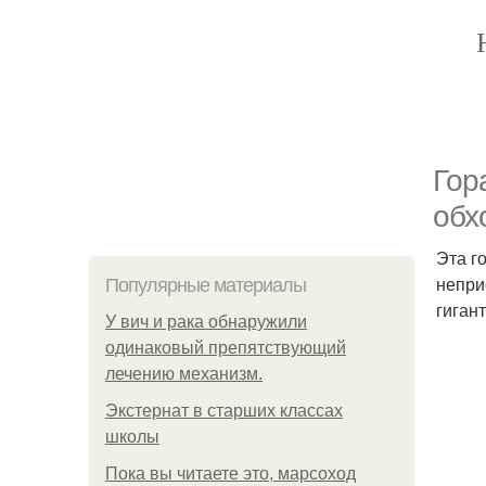
Гор
обх
Эта г
непри
Популярные материалы
гиган
У вич и рака обнаружили
одинаковый препятствующий
лечению механизм.
Экстернат в старших классах
школы
Пока вы читаете это, марсоход