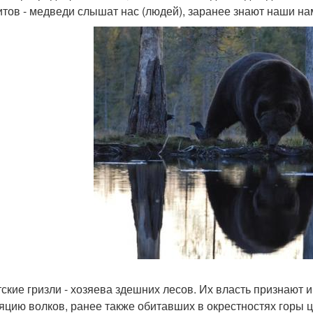
итов - медведи слышат нас (людей), заранее знают наши н
тские гризли - хозяева здешних лесов. Их власть признают
яцию волков, ранее также обитавших в окрестностях горы