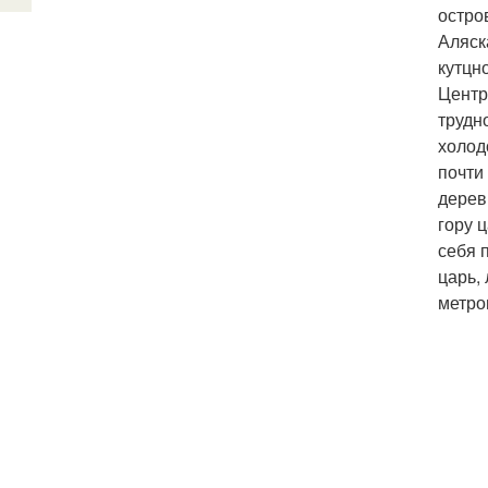
остро
Аляск
кутцн
Центр
трудн
холод
почти
дерев
гору 
себя 
царь,
метро