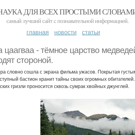
НАУКА ДЛЯ ВСЕХ ПРОСТЫМИ СЛОВАМ
самый лучший сайт c познавательной информацией.
главная
новости
статьи
а цаагваа - тёмное царство медведе
одят стороной.
ора словно сошла с экрана фильма ужасов. Покрытая густым
ступный бастион хранит тайны своих огромных обитателей. 
тских гризли проносится сквозь сумрак хвойных джунглей.