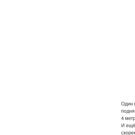
Один 
подня
4 мет
И ещё
скоре