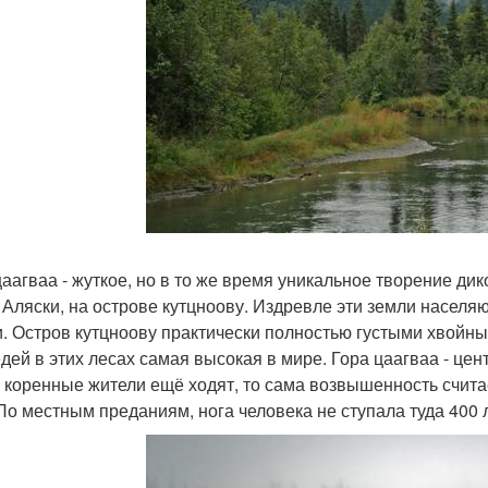
цаагваа - жуткое, но в то же время уникальное творение д
 Аляски, на острове кутцноову. Издревле эти земли насел
и. Остров кутцноову практически полностью густыми хвойн
дей в этих лесах самая высокая в мире. Гора цаагваа - це
 коренные жители ещё ходят, то сама возвышенность счита
 По местным преданиям, нога человека не ступала туда 400 л