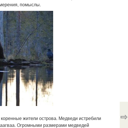
амерения, помыслы.
⇨
 и коренные жители острова. Медведи истребили
 цаагваа. Огромными размерами медведей