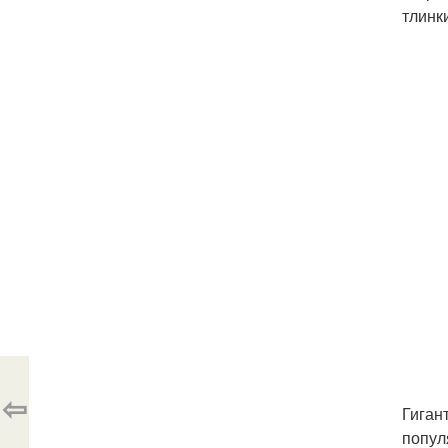
тлинк
⇦
Гиган
попул