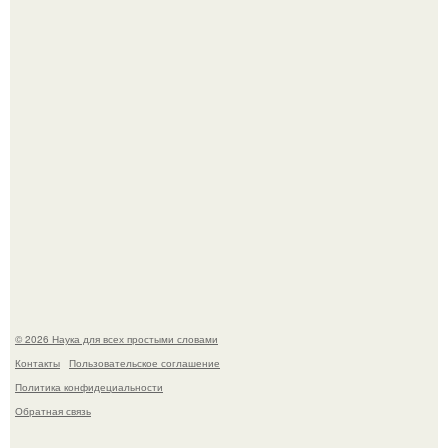
вращает вертикальную турбину.
Российские ученые из нии имени Семашко выяснили:
скорость старения напрямую зависит от состояния
сосудов и работы сердца.
© 2026 Наука для всех простыми словами
Контакты
Пользовательское соглашение
Политика конфидециальности
Обратная связь