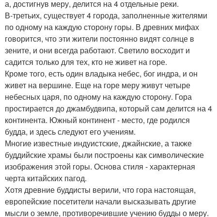
а, достигнув меру, делится на 4 отдельные реки.
В-третьих, существует 4 города, заполненные жителями
по одному на каждую сторону горы. В древних мифах
говорится, что эти жители постоянно видят солнце в
зените, и они всегда работают. Светило восходит и
садится только для тех, кто не живет на горе.
Кроме того, есть один владыка небес, бог индра, и он
живет на вершине. Еще на горе меру живут четыре
небесных царя, по одному на каждую сторону. Гора
простирается до джамбудвипа, который сам делится на 4
континента. Южный континент - место, где родился
будда, и здесь следуют его учениям.
Многие известные индуистские, джайнские, а также
буддийские храмы были построены как символические
изображения этой горы. Основа стиля - характерная
черта китайских пагод.
Хотя древние буддисты верили, что гора настоящая,
европейские посетители начали высказывать другие
мысли о земле, противоречившие учению будды о меру.