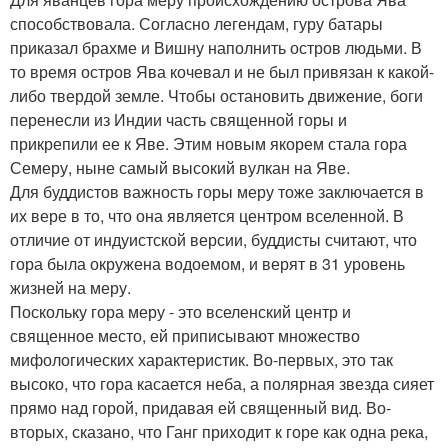
способствовала. Согласно легендам, гуру батары
приказал брахме и Вишну наполнить остров людьми. В
то время остров Ява кочевал и не был привязан к какой-
либо твердой земле. Чтобы остановить движение, боги
перенесли из Индии часть священной горы и
прикрепили ее к Яве. Этим новым якорем стала гора
Семеру, ныне самый высокий вулкан на Яве.
Для буддистов важность горы меру тоже заключается в
их вере в то, что она является центром вселенной. В
отличие от индуистской версии, буддисты считают, что
гора была окружена водоемом, и верят в 31 уровень
жизней на меру.
Поскольку гора меру - это вселенский центр и
священное место, ей приписывают множество
мифологических характеристик. Во-первых, это так
высоко, что гора касается неба, а полярная звезда сияет
прямо над горой, придавая ей священный вид. Во-
вторых, сказано, что Ганг приходит к горе как одна река,