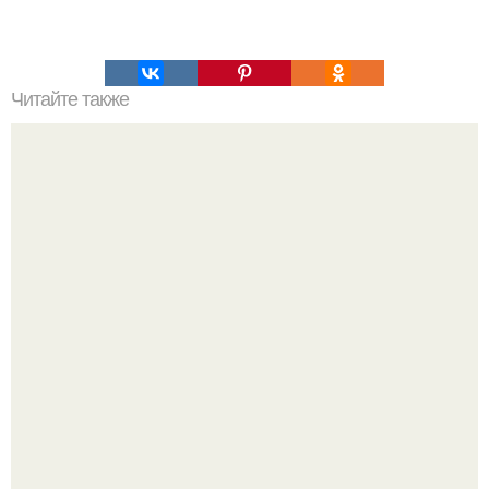
Читайте также
Лекарства от повышенного давления для пожилых.
Особенности лечения гипертонии у пожилых людей