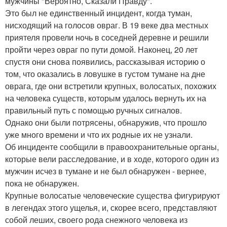
мужчины "Вероятно, Сказали Правду".
Это был не единственный инцидент, когда туман,
нисходящий на голосов овраг. В 19 веке два местных
приятеля провели ночь в соседней деревне и решили
пройти через овраг по пути домой. Наконец, 20 лет
спустя они снова появились, рассказывая историю о
том, что оказались в ловушке в густом тумане на дне
оврага, где они встретили крупных, волосатых, похожих
на человека существ, которым удалось вернуть их на
правильный путь с помощью ручных сигналов.
Однако они были потрясены, обнаружив, что прошло
уже много времени и что их родные их не узнали.
Об инциденте сообщили в правоохранительные органы,
которые вели расследование, и в ходе, которого один из
мужчин исчез в тумане и не был обнаружен - вернее,
пока не обнаружен.
Крупные волосатые человеческие существа фигурируют
в легендах этого ущелья, и, скорее всего, представляют
собой леших, своего рода снежного человека из