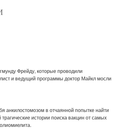
И
гмунду Фрейду, которые проводили
алист и ведущий программы доктор Майкл мосли
бя анкилостомозом в отчаянной попытке найти
 трагические истории поиска вакцин от самых
полиомиелита.