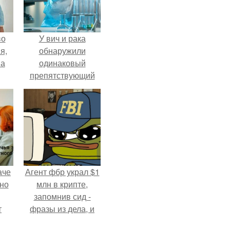
во
У вич и рака
я,
обнаружили
на
одинаковый
препятствующий
лечению механизм.
аче
Агент фбр украл $1
нно
млн в крипте,
запомнив сид -
т
фразы из дела, и
.
советовался с