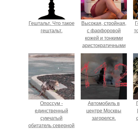
Гештальт. Что такое
Высокая, стройная,
Г
гештальт.
с фарфоровой
т
кожей и тонкими
аристократичными
чертами, эль
выглядит так, будто
сошла с полотна
художника.
Опоссум -
Автомобиль в
единственный
центре Москвы
сумчатый
загорелся.
обитатель северной
америки.