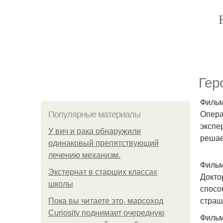
Гер
Фильм
Опера
Популярные материалы
экспе
У вич и рака обнаружили
решае
одинаковый препятствующий
лечению механизм.
Фильм
Экстернат в старших классах
Докто
школы
спосо
страш
Пока вы читаете это, марсоход
Curiosity поднимает очередную
Фильм