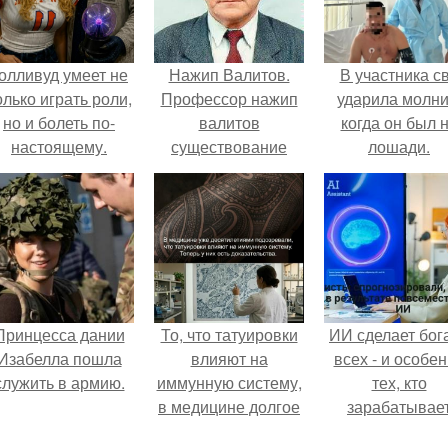
олливуд умеет не
Нажип Валитов.
В участника с
олько играть роли,
Профессор нажип
ударила молни
но и болеть по-
валитов
когда он был 
настоящему.
существование
лошади.
бога доказал.
Принцесса дании
То, что татуировки
ИИ сделает бог
Изабелла пошла
влияют на
всех - и особе
служить в армию.
иммунную систему,
тех, кто
в медицине долгое
зарабатывае
время
меньше всего