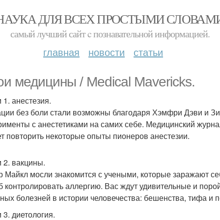
НАУКА ДЛЯ ВСЕХ ПРОСТЫМИ СЛОВАМ
самый лучший сайт c познавательной информацией.
главная
новости
статьи
ои медицины / Medical Mavericks.
 1. анестезия.
ции без боли стали возможны благодаря Хэмфри Дэви и Зи
рименты с анестетиками на самих себе. Медицинский журн
т повторить некоторые опыты пионеров анестезии.
 2. вакцины.
р Майкл мосли знакомится с учеными, которые заражают се
б контролировать аллергию. Вас ждут удивительные и порой
ных болезней в истории человечества: бешенства, тифа и 
 3. диетология.