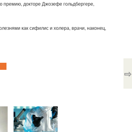
ю премию, докторе Джозефе гольдбергере,
олезнями как сифилис и холера, врачи, наконец,
⇨