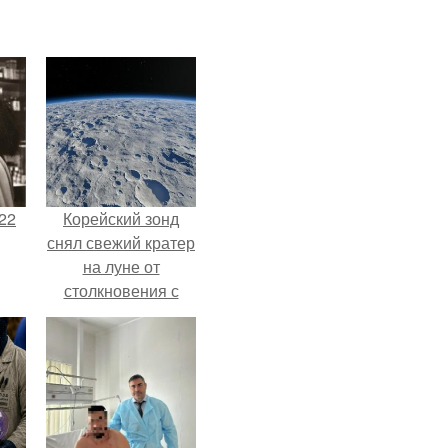
22
Корейский зонд
снял свежий кратер
на луне от
столкновения с
обломком Falcon 9.