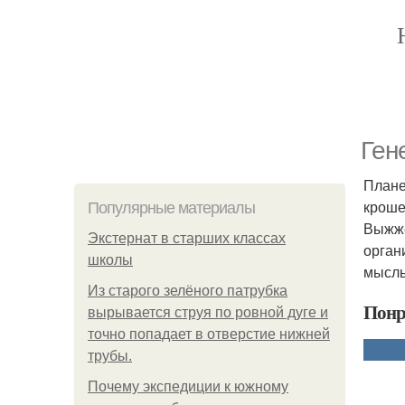
Ген
Плане
кроше
Популярные материалы
Выжже
Экстернат в старших классах
орган
школы
мысль
Из старого зелёного патрубка
Понр
вырывается струя по ровной дуге и
точно попадает в отверстие нижней
трубы.
Почему экспедиции к южному