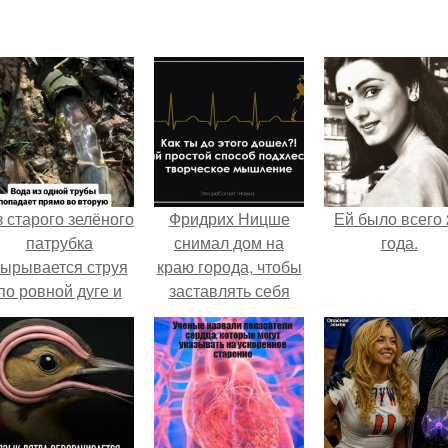
 старого зелёного
Фридрих Ницше
Ей было всего 
патрубка
снимал дом на
года.
ырывается струя
краю города, чтобы
по ровной дуге и
заставлять себя
точно попадает в
больше ходить
тверстие нижней
пешком.
трубы.