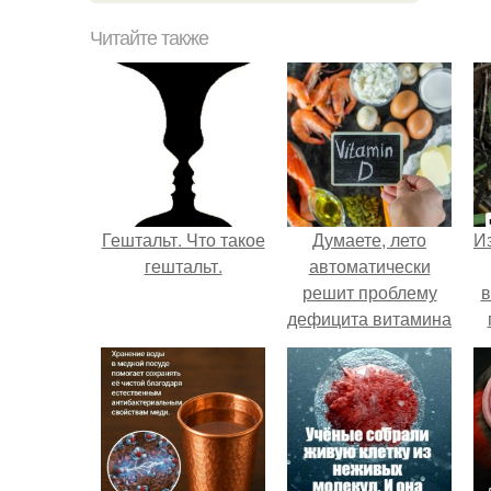
Читайте также
Гештальт. Что такое
Думаете, лето
Из
гештальт.
автоматически
решит проблему
в
дефицита витамина
D?
о