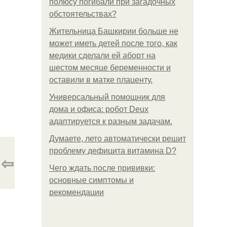
полюсу погибали при загадочных
обстоятельствах?
Жительница Башкирии больше не
может иметь детей после того, как
медики сделали ей аборт на
шестом месяце беременности и
оставили в матке плаценту.
Универсальный помощник для
дома и офиса: робот Deux
адаптируется к разным задачам.
Думаете, лето автоматически решит
проблему дефицита витамина D?
⇦
Чего ждать после прививки:
основные симптомы и
рекомендации