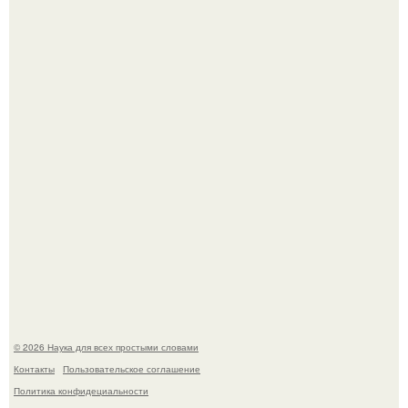
Астрофизики наконец размер крупнейшей из известных
галактик измерили.
Ученые "Гормон Мотивации нашли".
© 2026 Наука для всех простыми словами
Контакты
Пользовательское соглашение
Политика конфидециальности