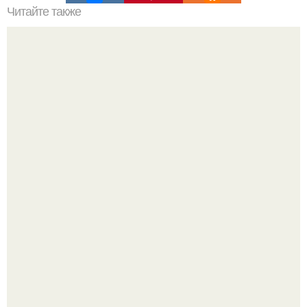
Читайте также
Это невероятное фото было сделано в чернобыле 24
апреля 1997 года.
Автомобиль в центре Москвы загорелся.