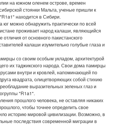
елии на южном оленем острове, времен
сибирской стоянки Мальта, ученые пришли к
"R1a1" находится в Сибири.
а юг можно обнаружить практически по всей
акистане проживает народ калаши, являющийся
е отличия от основного пакистанского
ставителей калаши изумительно голубые глаза и
амирцы со своим особым укладом, архитектурой
щего их таджикского народа. Свои дома памирцы
ярусами внутри и кровлей, напоминающей по
друга квадрата, олицетворяющих собой стихию
преобладание выразительных зеленых глаз и
логруппы "R1a1".
ения прошлого человека, не оставляя никаких
прошлого, чтобы точнее определить свое
ило историю мировой цивилизации. Возможно, в
альные последствия современной миграции в