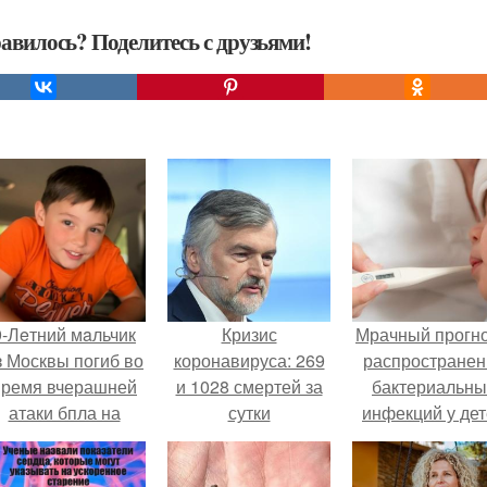
авилось? Поделитесь с друзьями!
9-Лeтний мaльчик
Кризис
Мрачный прогно
з Москвы погиб во
коронавируса: 269
распространен
время вчерашней
и 1028 смертей за
бактериальны
атаки бпла на
сутки
инфекций у де
пляже под
вышел.
Геленджиком.