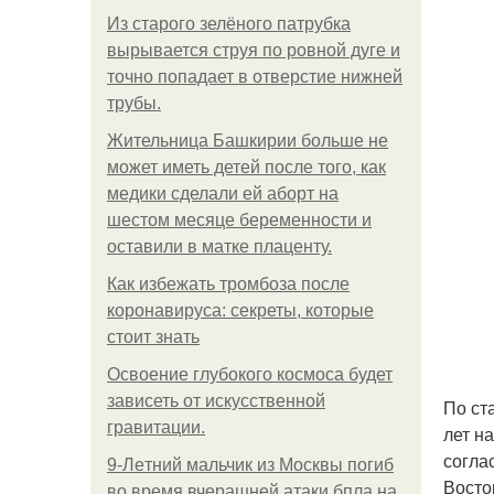
Из старого зелёного патрубка
вырывается струя по ровной дуге и
точно попадает в отверстие нижней
трубы.
Жительница Башкирии больше не
может иметь детей после того, как
медики сделали ей аборт на
шестом месяце беременности и
оставили в матке плаценту.
Как избежать тромбоза после
коронавируса: секреты, которые
стоит знать
Освоение глубокого космоса будет
зависеть от искусственной
По ст
гравитации.
лет н
согла
9-Лeтний мaльчик из Москвы погиб
Восто
во время вчерашней атаки бпла на