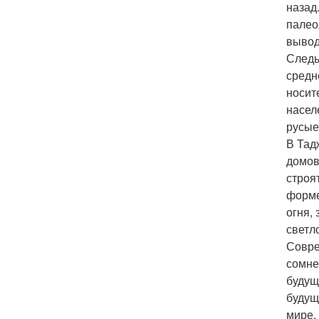
назад
палео
вывод
Следы
средн
носит
насел
русые
В Тад
домов
строя
форме
огня,
светл
Совре
сомне
будущ
будущ
мире.