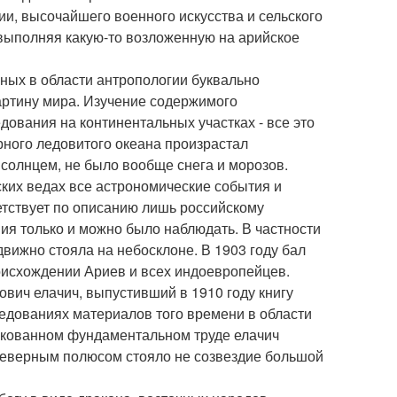
ии, высочайшего военного искусства и сельского
 выполняя какую-то возложенную на арийское
ных в области антропологии буквально
артину мира. Изучение содержимого
ования на континентальных участках - все это
рного ледовитого океана произрастал
 солнцем, не было вообще снега и морозов.
ских ведах все астрономические события и
етствует по описанию лишь российскому
ия только и можно было наблюдать. В частности
движно стояла на небосклоне. В 1903 году бал
оисхождении Ариев и всех индоевропейцев.
вич елачич, выпустивший в 1910 году книгу
ледованиях материалов того времени в области
ликованном фундаментальном труде елачич
 северным полюсом стояло не созвездие большой