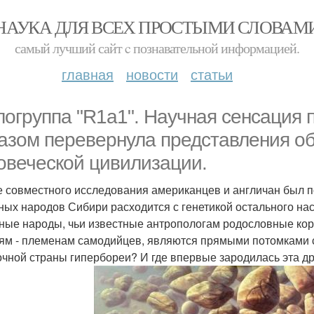
НАУКА ДЛЯ ВСЕХ ПРОСТЫМИ СЛОВАМ
самый лучший сайт c познавательной информацией.
главная
новости
статьи
логруппа "R1a1". Научная сенсация
азом перевернула представления об
овеческой цивилизации.
е совместного исследования американцев и англичан был п
ных народов Сибири расходится с генетикой остального нас
ные народы, чьи известные антропологам родословные кор
ям - племенам самодийцев, являются прямыми потомками с
очной страны гипербореи? И где впервые зародилась эта 