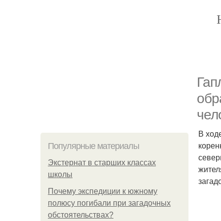
Гап
обр
чел
В ход
корен
Популярные материалы
север
Экстернат в старших классах
жител
школы
загад
Почему экспедиции к южному
полюсу погибали при загадочных
обстоятельствах?