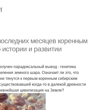
И
 последних месяцев коренным
 истории и развитии
олучен парадоксальный вывод - генетика
еления земного шара. Означает ли это, что
ни тянутся к первым коренным сибирским
уществовавшей когда-то в далекой древности
древнейшая цивилизация на Земле?