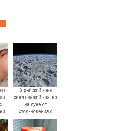
з о
Корейский зонд
ии
снял свежий кратер
х
на луне от
тей
столкновения с
обломком Falcon 9.