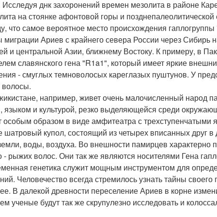
. Исследуя днк захоронений времен мезолита в районе Кар
лита на стоянке афонтовой горы и позднепалеолитической 
у, что самое вероятное место происхождения гаплогруппы 
 миграции Ариев с крайнего севера России через Сибирь н
ей и центральной Азии, ближнему Востоку. К примеру, в П
елем славянского гена "R1a1", который имеет яркие внешни
ения - смуглых темноволосых кареглазых пуштунов. У пред
 волосы.
жикистане, например, живет очень малочисленный народ п
, языком и культурой, резко выделяющейся среди окружаю
т особым образом в виде амфитеатра с трехступенчатыми 
 шатровый купол, состоящий из четырех вписанных друг в 
 земли, воды, воздуха. Во внешности памирцев характерно 
о - рыжих волос. Они так же являются носителями Гена гап
менная генетика служит мощным инструментом для определ
ний. Человечество всегда стремилось узнать тайны своего 
ее. В далекой древности переселение Ариев в корне измен
ем ученые будут так же скрупулезно исследовать и колосс