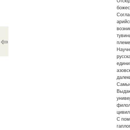
Отсюд
божес
Согла
арийс
возни
тувин
⇦
племе
Научн
русск
едини
азовс
далек
Самые
Выдаю
униве
филол
цивил
С пом
гапло