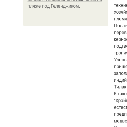
техни
пляже под Геленджиком.
хозяй
племя
После
перев
керно
подтв
тропи
Учены
прише
запол
индий
Тилак
К так
"Край
естес
предп
медве