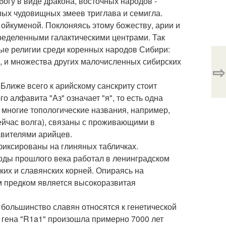
гу в виде дракона, восточных народов -
ных чудовищных змеев триглава и семигла.
 ойкуменой. Поклоняясь этому божеству, арии и
ределенными галактическими центрами. Так
ые религии среди коренных народов Сибири:
ов, и множества других малочисленных сибирских
⇨
 Ближе всего к арийскому санскриту стоит
о алфавита "Аз" означает "я", то есть одна
многие топологические названия, например,
сейчас волга), связаны с проживающими в
авителями арийцев.
фиксированы на глиняных табличках.
оды прошлого века работал в ленинградском
ких и славянских корней. Опираясь на
им предком является высокоразвитая
 большинство славян относятся к генетической
я гена "R1a1" произошла примерно 7000 лет