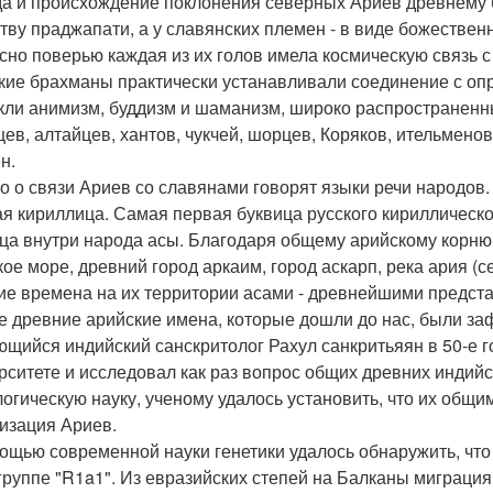
а и происхождение поклонения северных Ариев древнему бо
тву праджапати, а у славянских племен - в виде божествен
сно поверью каждая из их голов имела космическую связь с
кие брахманы практически устанавливали соединение с оп
кли анимизм, буддизм и шаманизм, широко распространенн
цев, алтайцев, хантов, чукчей, шорцев, Коряков, ительмен
н.
о о связи Ариев со славянами говорят языки речи народов.
ая кириллица. Самая первая буквица русского кириллическог
ца внутри народа асы. Благодаря общему арийскому корню 
кое море, древний город аркаим, город аскарп, река ария (
ие времена на их территории асами - древнейшими предст
 древние арийские имена, которые дошли до нас, были за
щийся индийский санскритолог Рахул санкритьяян в 50-е г
рситете и исследовал как раз вопрос общих древних индийс
огическую науку, ученому удалось установить, что их общ
изация Ариев.
ощью современной науки генетики удалось обнаружить, что
группе "R1a1". Из евразийских степей на Балканы миграци