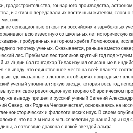
ки, градостроительства, гончарного производства, астроном
ства, и активно передавали их восточным жителям, словно
 миссию.
дние сенсационные открытия российских и зарубежных уче
орачивают всю известную со школьных лет историческую к
скважин, пробуренных на горном хребте Ломоносова, исслед
ердило гипотезу ученых. Оказывается, раньше вместо севе
ческий лес. Пребывал лес тропиков круглый год под жгучим
й из Индии бал гангадхар Тилак изучил описанные в индий
л к выводу, что единственное место на всей планете соотв
ярью, где указанные в летописях об ариях природные явлен
ский ученый упоминал яркую звезду, которая весь год непо
 выпустил свою революционную теорию об арктическом пр
ому же выводу пришел и русский ученый Евгений Александро
ний Север, как Родина Человечества", основываясь на исс
твенноисторических и филологических наук. В своем опуб
оложил, что во 2-м или 3-м тысячелетии до нашей эры над
дицы, а созвездие дракона с яркой звездой альфа.