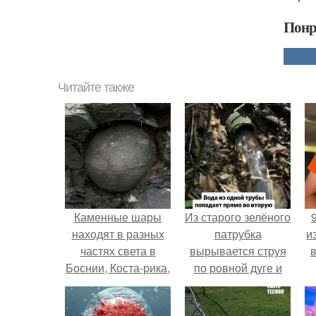
Понр
Читайте также
Каменные шары
Из старого зелёного
находят в разных
патрубка
и
частях света в
вырывается струя
Боснии, Коста-рика,
по ровной дуге и
Франции.
точно попадает в
отверстие нижней