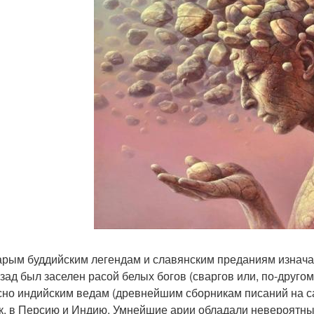
арым буддийским легендам и славянским преданиям изнача
азад был заселен расой белых богов (сваргов или, по-друго
сно индийским ведам (древнейшим сборникам писаний на с
к, в Персию и Индию. Умнейшие арии обладали невероятны