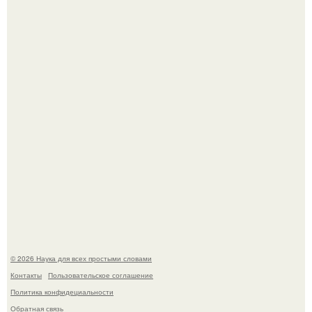
В Пскове археологи 800-летнее височное кольцо с
Балкан нашли.
Физики существование глюбола - новой формы материи
подтвердили.
© 2026 Наука для всех простыми словами
Контакты
Пользовательское соглашение
Политика конфидециальности
Обратная связь