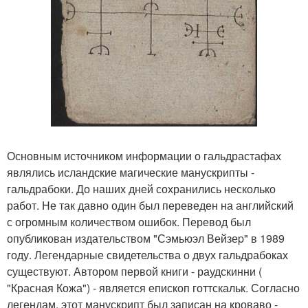
Основным источником информации о гальдрастафах
являлись исландские магические манускрипты -
гальдрабоки. До наших дней сохранились несколько
работ. Не так давно один был переведен на английский
с огромным количеством ошибок. Перевод был
опубликован издательством "Сэмьюэл Вейзеp" в 1989
году. Легендарные свидетельства о двух гальдрабоках
существуют. Автором первой книги - раудскинни (
"Красная Кожа") - является епископ готтскальк. Согласно
легендам, этот манускрипт был записан на кроваво -