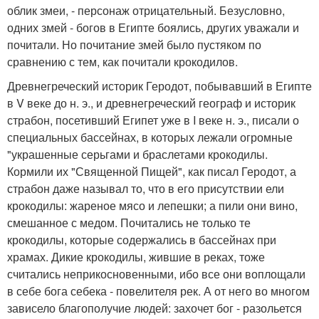
облик змеи, - персонаж отрицательный. Безусловно,
одних змей - богов в Египте боялись, других уважали и
почитали. Но почитание змей было пустяком по
сравнению с тем, как почитали крокодилов.
Древнегреческий историк Геродот, побывавший в Египте
в V веке до н. э., и древнегреческий географ и историк
страбон, посетивший Египет уже в I веке н. э., писали о
специальных бассейнах, в которых лежали огромные
"украшенные серьгами и браслетами крокодилы.
Кормили их "Священной Пищей", как писал Геродот, а
страбон даже называл то, что в его присутствии ели
крокодилы: жареное мясо и лепешки; а пили они вино,
смешанное с медом. Почитались не только те
крокодилы, которые содержались в бассейнах при
храмах. Дикие крокодилы, жившие в реках, тоже
считались неприкосновенными, ибо все они воплощали
в себе бога себека - повелителя рек. А от него во многом
зависело благополучие людей: захочет бог - разольется