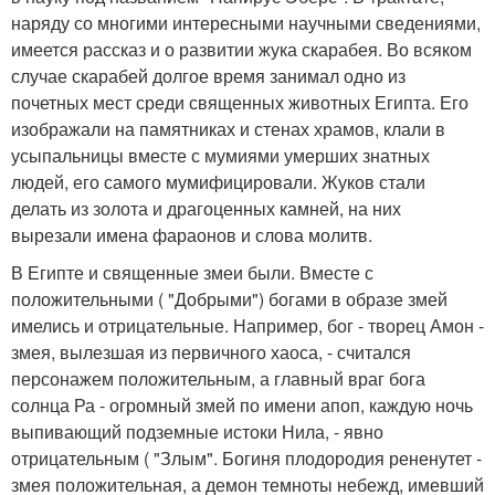
наряду со многими интересными научными сведениями,
имеется рассказ и о развитии жука скарабея. Во всяком
случае скарабей долгое время занимал одно из
почетных мест среди священных животных Египта. Его
изображали на памятниках и стенах храмов, клали в
усыпальницы вместе с мумиями умерших знатных
людей, его самого мумифицировали. Жуков стали
делать из золота и драгоценных камней, на них
вырезали имена фараонов и слова молитв.
В Египте и священные змеи были. Вместе с
положительными ( "Добрыми") богами в образе змей
имелись и отрицательные. Например, бог - творец Амон -
змея, вылезшая из первичного хаоса, - считался
персонажем положительным, а главный враг бога
солнца Ра - огромный змей по имени апоп, каждую ночь
выпивающий подземные истоки Нила, - явно
отрицательным ( "Злым". Богиня плодородия рененутет -
змея положительная, а демон темноты небежд, имевший