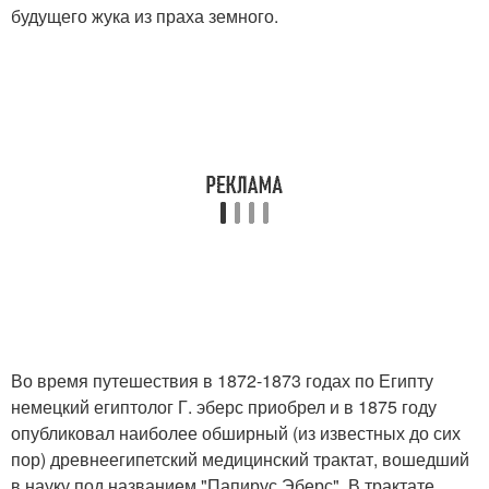
будущего жука из праха земного.
Во время путешествия в 1872-1873 годах по Египту
немецкий египтолог Г. эберс приобрел и в 1875 году
опубликовал наиболее обширный (из известных до сих
пор) древнеегипетский медицинский трактат, вошедший
в науку под названием "Папирус Эберс". В трактате,