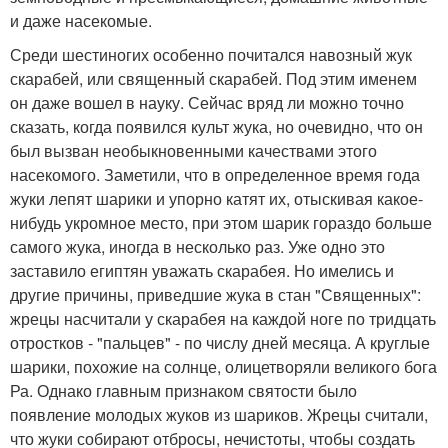
и даже насекомые.
Среди шестиногих особенно почитался навозный жук
скарабей, или священный скарабей. Под этим именем
он даже вошел в науку. Сейчас вряд ли можно точно
сказать, когда появился культ жука, но очевидно, что он
был вызван необыкновенными качествами этого
насекомого. Заметили, что в определенное время года
жуки лепят шарики и упорно катят их, отыскивая какое-
нибудь укромное место, при этом шарик гораздо больше
самого жука, иногда в несколько раз. Уже одно это
заставило египтян уважать скарабея. Но имелись и
другие причины, приведшие жука в стан "Священных":
жрецы насчитали у скарабея на каждой ноге по тридцать
отростков - "пальцев" - по числу дней месяца. А круглые
шарики, похожие на солнце, олицетворяли великого бога
Ра. Однако главным признаком святости было
появление молодых жуков из шариков. Жрецы считали,
что жуки собирают отбросы, нечистоты, чтобы создать