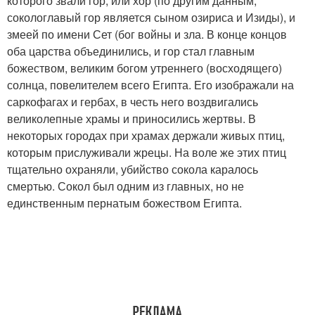
которого звали гор, или хор (по другим данным,
сокологлавый гор является сыном озириса и Изиды), и
змеей по имени Сет (бог войны и зла. В конце концов
оба царства объединились, и гор стал главным
божеством, великим богом утреннего (восходящего)
солнца, повелителем всего Египта. Его изображали на
саркофагах и гербах, в честь него воздвигались
великолепные храмы и приносились жертвы. В
некоторых городах при храмах держали живых птиц,
которым прислуживали жрецы. На воле же этих птиц
тщательно охраняли, убийство сокола каралось
смертью. Сокол был одним из главных, но не
единственным пернатым божеством Египта.