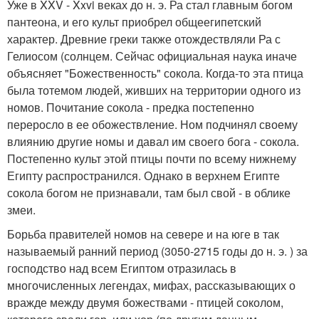
Уже в XXV - Xxvi веках до н. э. Ра стал главным богом
пантеона, и его культ приобрел общеегипетский
характер. Древние греки также отождествляли Ра с
Гелиосом (солнцем. Сейчас официальная наука иначе
объясняет "Божественность" сокола. Когда-то эта птица
была тотемом людей, живших на территории одного из
номов. Почитание сокола - предка постепенно
переросло в ее обожествление. Ном подчинял своему
влиянию другие номы и давал им своего бога - сокола.
Постепенно культ этой птицы почти по всему нижнему
Египту распространился. Однако в верхнем Египте
сокола богом не признавали, там был свой - в облике
змеи.
Борьба правителей номов на севере и на юге в так
называемый ранний период (3050-2715 годы до н. э. ) за
господство над всем Египтом отразилась в
многочисленных легендах, мифах, рассказывающих о
вражде между двумя божествами - птицей соколом,