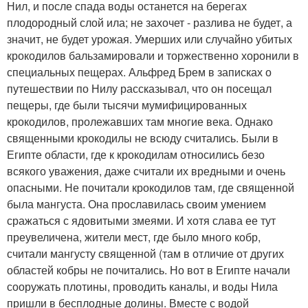
Нил, и после спада воды останется на берегах
плодородный слой ила; не захочет - разлива не будет, а
значит, не будет урожая. Умерших или случайно убитых
крокодилов бальзамировали и торжественно хоронили в
специальных пещерах. Альфред Брем в записках о
путешествии по Нилу рассказывал, что он посещал
пещеры, где были тысячи мумифицированных
крокодилов, пролежавших там многие века. Однако
священными крокодилы не всюду считались. Были в
Египте области, где к крокодилам относились безо
всякого уважения, даже считали их вредными и очень
опасными. Не почитали крокодилов там, где священной
была мангуста. Она прославилась своим умением
сражаться с ядовитыми змеями. И хотя слава ее тут
преувеличена, жители мест, где было много кобр,
считали мангусту священной (там в отличие от других
областей кобры не почитались. Но вот в Египте начали
сооружать плотины, проводить каналы, и воды Нила
пришли в бесплодные долины. Вместе с водой