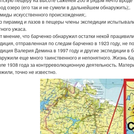
антскую пещеру на высоте саженей 200 и рядом нечто вроде 
под озеро (его так и не сумели в дальнейшем обнаружить);.
амиды искусственного происхождения;.
ло пирамид и лазов в пещеры члены экспедиции испытывали
ного ужаса.
т мнение, что барченко обнаружил остатки некой працивили
диция, отправленная по следам барченко в 1923 году, не по
диция Валерия Демина в 1997 году и другие экспедиции в 
аружили еще много таинственного и непонятного. Жизнь бар
еле 1938 года за контрреволюционную деятельность. Матер
ожили, точно не известно.