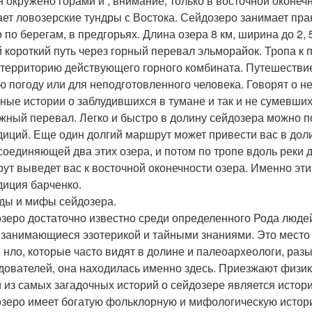
н окружено горами и , внимание, только в восточной оконеч
ет ловозерские тундры с Востока. Сейдозеро занимает прак
о по берегам, в предгорьях. Длина озера 8 км, ширина до 2,
 короткий путь через горный перевал эльморайок. Тропа к 
 территорию действующего горного комбината. Путешествие
ю погоду или для неподготовленного человека. Говорят о н
ные истории о заблудившихся в тумане и так и не сумевших 
жный перевал. Легко и быстро в долину сейдозера можно по
диций. Еще один долгий маршрут может привести вас в доли
 соединяющей два этих озера, и потом по тропе вдоль реки 
ут выведет вас к восточной оконечности озера. Именно эт
диция барченко.
ды и мифы сейдозера.
зеро достаточно известно среди определенного Рода людей
 занимающиеся эзотерикой и тайными знаниями. Это место
и нло, которые часто видят в долине и палеоархеологи, р
дователей, она находилась именно здесь. Приезжают физи
 из самых загадочных историй о сейдозере является история
зеро имеет богатую фольклорную и мифологическую историю