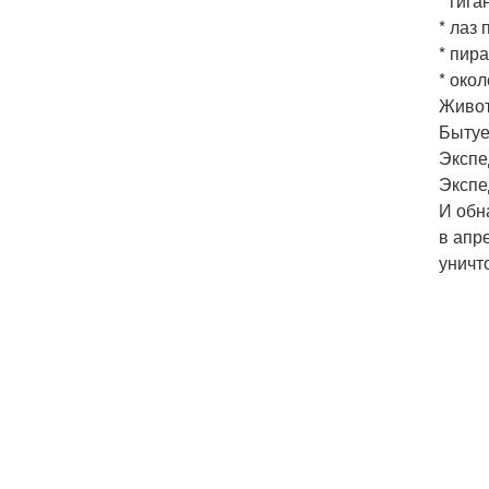
* гиг
* лаз 
* пир
* око
Живот
Бытуе
Экспе
Экспе
И обн
в апр
уничт