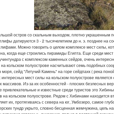
ольшой остров со скальным выходом, плотно украшенным п
глифы датируются 3 - 2 тысячелетием до н. э. позднее на 
глифами. Можно говорить о целом комплексе мест силы, ко
на, когда еще строились пирамиды Египта. Еще среди мест
кучинтундра с комплексом каменных сейдов, очень интересн
о на кольском полуострове насчитывают семь подобных соо
 моря, сейд "Летучий Камень" на горе сейдпахк ( река поной
 интересных мест силы на кольском полуострове является 
х массивов. Из-за их особенностей - плоских безлесных ве
 привлекательные и известные среди туристов это Хибины
в на кольском полуострове. Рядом с Хибинами находится в
ляет их, протягиваясь с севера на юг, Умбозеро, самое глубо
ерских тундр укрыто, словно бесценная жемчужина, цель на