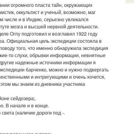
ании огромного пласта тайн, окружающих
истик, оккультист и ученый, возможно, маг
м числе и в Индию, серьезно увлекался
туте мозга и высшей нервной деятельности.
деле Огпу подготовил и возглавил 1922 году
ра. Официальная цель экспедиции состояла в
 поводу того, что именно обнаружила экспедиция
акие-то слухи, обрывки информации, невнятные
о другие надежные источники информации я
 экспедиции барченко, можно и нужно подвергать
аинственными и интригующими и очень хочется,
 этом мы знаем из дневника участника
оне сейдозера;.
. В начале и в конце.
света (наличие дороги под -.