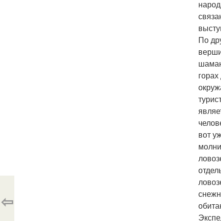
народ
связа
высту
По др
верши
шаман
горах
окруж
турис
являе
челов
вот у
молни
ловоз
отдел
ловоз
снежн
⇦
обита
Экспе