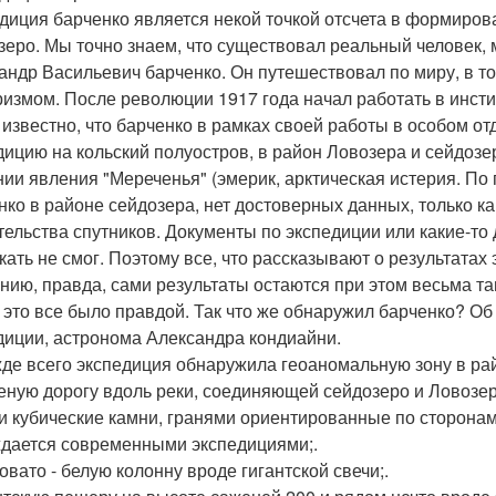
диция барченко является некой точкой отсчета в формиров
зеро. Мы точно знаем, что существовал реальный человек, м
андр Васильевич барченко. Он путешествовал по миру, в то
ризмом. После революции 1917 года начал работать в инсти
 известно, что барченко в рамках своей работы в особом от
дицию на кольский полуостров, в район Ловозера и сейдозе
нии явления "Мереченья" (эмерик, арктическая истерия. По
нко в районе сейдозера, нет достоверных данных, только к
тельства спутников. Документы по экспедиции или какие-т
кать не смог. Поэтому все, что рассказывают о результатах
нию, правда, сами результаты остаются при этом весьма т
 это все было правдой. Так что же обнаружил барченко? Об
диции, астронома Александра кондиайни.
жде всего экспедиция обнаружила геоаномальную зону в рай
еную дорогу вдоль реки, соединяющей сейдозеро и Ловозеро
и кубические камни, гранями ориентированные по сторонам 
дается современными экспедициями;.
овато - белую колонну вроде гигантской свечи;.