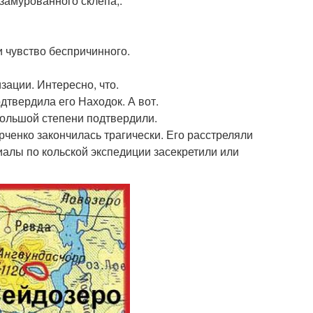
замурованного склепа;.
 чувство беспричинного.
зации. Интересно, что.
дтвердила его Находок. А вот.
большой степени подтвердили.
ченко закончилась трагически. Его расстреляли
иалы по кольской экспедиции засекретили или