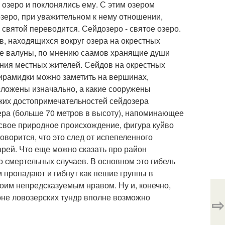
 озеро и поклонялись ему. С этим озером
озеро, при уважительном к нему отношении,
к святой переводится. Сейдозеро - святое озеро.
ов, находящихся вокруг озера на окрестных
ые валуны, по мнению саамов хранящие души
ния местных жителей. Сейдов на окрестных
пирамидки можно заметить на вершинах,
 сложены изначально, а какие сооружены
рких достопримечательностей сейдозера
мера (больше 70 метров в высоту), напоминающее
а свое природное происхождение, фигура куйво
говорится, что это след от испепеленного
рей. Что еще можно сказать про район
о смертельных случаев. В основном это гибель
 пропадают и гибнут как пешие группы в
воим непредсказуемым нравом. Ну и, конечно,
оне ловозерских тундр вполне возможно
⇨