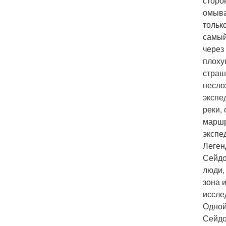
сторо
омыва
тольк
самый
через
плоху
страш
несло
экспе
реки,
маршр
экспе
Леген
Сейдо
люди,
зона 
иссле
Одной
Сейдо