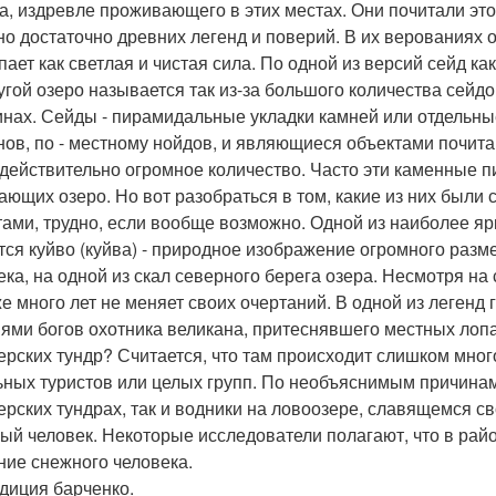
а, издревле проживающего в этих местах. Они почитали это
но достаточно древних легенд и поверий. В их верованиях 
пает как светлая и чистая сила. По одной из версий сейд ка
угой озеро называется так из-за большого количества сейд
нах. Сейды - пирамидальные укладки камней или отдельн
ов, по - местному нойдов, и являющиеся объектами почита
 действительно огромное количество. Часто эти каменные 
ающих озеро. Но вот разобраться в том, какие из них были
тами, трудно, если вообще возможно. Одной из наиболее я
тся куйво (куйва) - природное изображение огромного раз
ека, на одной из скал северного берега озера. Несмотря н
же много лет не меняет своих очертаний. В одной из легенд 
ями богов охотника великана, притеснявшего местных лопа
ерских тундр? Считается, что там происходит слишком мног
ьных туристов или целых групп. По необъяснимым причинам
ерских тундрах, так и водники на ловоозере, славящемся с
ый человек. Некоторые исследователи полагают, что в рай
ние снежного человека.
диция барченко.