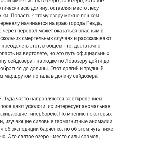
ности имеет исток в озеро Ловозеро, которое
тически всю долину, оставляя место лесу
 5 км. Попасть к этому озеру можно пешком,
перевалу начинается на краю города Ревда,
 через перевал может оказаться опасным в
ескольких смертельных случаях и рассказывают
преодолеть этот, в общем - то, достаточно
пасть на вертолете, но это путь официальных
ну сейдозера - на лодке по Ловозеру дойти до
добраться до долины. Этот долгий и трудный
им маршрутом попала в долину сейдозера
. Туда часто направляются за откровением
 посещают уфологи, их интересует аномальная
азыскивающие гиперборею. По мнению некоторых
ки, изучающие силовые геомагнитные аномалии.
 об экспедиции барченко, но об этом чуть ниже.
. Это святое озеро - место силы саамов,