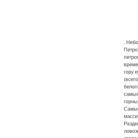
. Неб
Петро
петро
време
гору 
(всег
белого
самых
горны
Самые
масси
Разде
ловоз