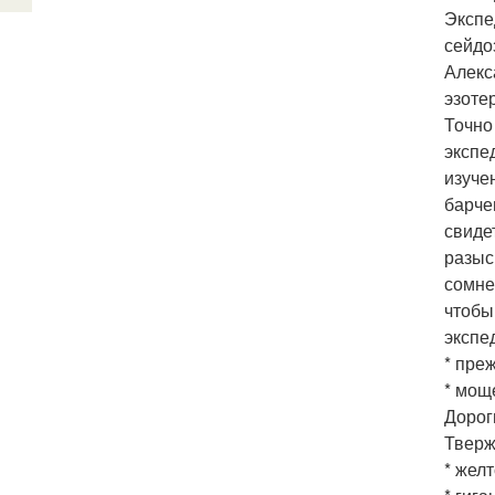
Экспе
сейдо
Алекс
эзоте
Точно
экспе
изуче
барче
свиде
разыс
сомне
чтобы
экспе
* пре
* мощ
Дорог
Тверж
* желт