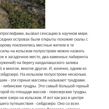
етроглифами, вызвал сенсацию в научном мире.
соседних островах были открыты похожие скалы с
торому поклонялись местные жители в те
 силы на кольском полуострове можно назвать
ое и загадочное место, два каменных лабиринта
ружений) на берегу кандалакшского залива
) и многое, многое другое. И, конечно, одним из
сейдозеро. На кольском полуострове несколько
ршин - эти горные массивы называют тундрами.
 - хибинские тундры. Это самый большой горный
торой по площади массив - ловозерские тундры.
кое озеро на кольском. И вот как раз в центре
шего путешествия - сейдозеро. Оно со всех