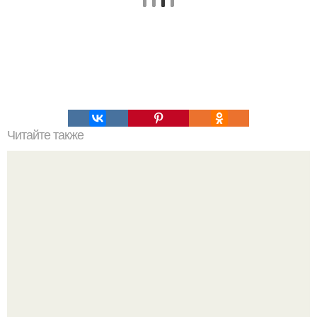
Читайте также
Как вырастить из сына хорошего отца семейства и
замечательного мужчину.