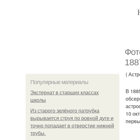
Фот
188
( Аст
Популярные материалы
В 188
Экстернат в старших классах
обсер
школы
астро
Из старого зелёного патрубка
10 ок
вырывается струя по ровной дуге и
первы
точно попадает в отверстие нижней
трубы.