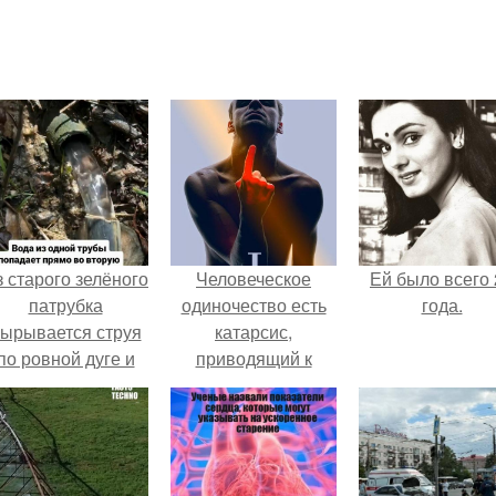
 старого зелёного
Человеческое
Ей было всего 
патрубка
одиночество есть
года.
ырывается струя
катарсис,
по ровной дуге и
приводящий к
точно попадает в
осознанию
тверстие нижней
ущербности бытия
трубы.
и социальных
контактов как
таковых.