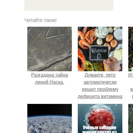
Читайте также
Разгадана тайна
Думаете, лето
Из
линий Наска.
автоматически
решит проблему
в
дефицита витамина
D?
о