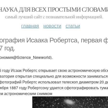
НАУКА ДЛЯ ВСЕХ ПРОСТЫМИ СЛОВАМ
самый лучший сайт c познавательной информацией.
главная
новости
статьи
ография Исаака Робертса, первая ф
7 год.
рономия@Science_Newworld).
5 году Исаак Робертс открывает свою астрономическую об
ватория открытая специально для возможности заниматься
фотографий Робертс использовал телескоп диаметром 20 
тября 1887 году Робертсону удается сфотографировать тум
м астрономическим снимком