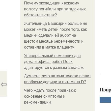
Почему экспедиции к южному
полюсу погибали при загадочных
обстоятельствах?
Жительница Башкирии больше не
может иметь детей после того, как
медики сделали ей аборт на
шестом месяце беременности и
оставили в матке плаценту.
Универсальный помощник для
дома и офиса: робот Deux
адаптируется к разным задачам.
.
Думаете, лето автоматически решит
⇦
проблему дефицита витамина D?
Понр
Чего ждать после прививки:
основные симптомы и
рекомендации