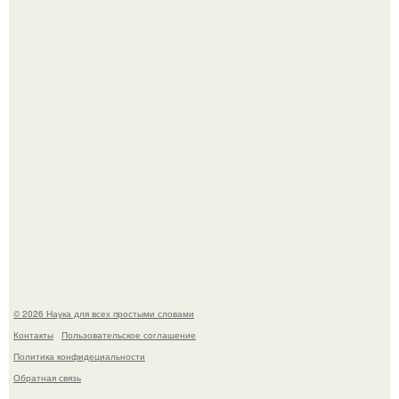
Ученые "Гормон Мотивации нашли".
Пьяный мужчина детей из-за их национальности в
Набережных челнах избил.
© 2026 Наука для всех простыми словами
Контакты
Пользовательское соглашение
Политика конфидециальности
Обратная связь