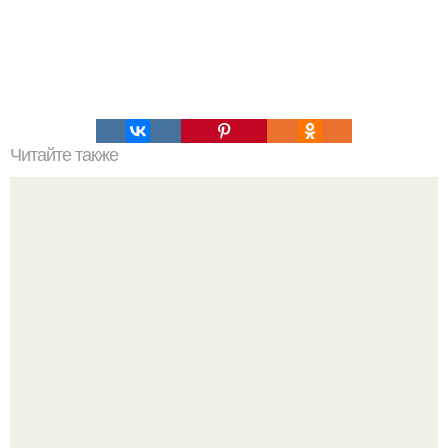
Читайте также
Острый респираторный грипп: симптомы, лечение и
профилактика