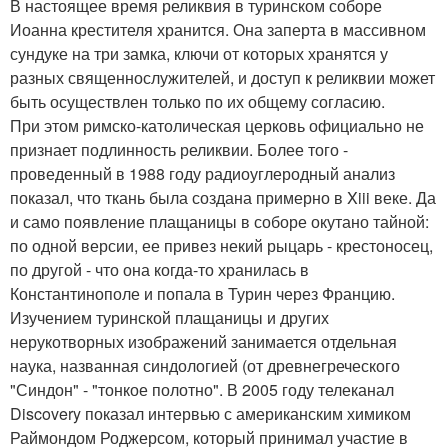
В настоящее время реликвия в туринском соборе
Иоанна крестителя хранится. Она заперта в массивном
сундуке на три замка, ключи от которых хранятся у
разных священнослужителей, и доступ к реликвии может
быть осуществлен только по их общему согласию.
При этом римско-католическая церковь официально не
признает подлинность реликвии. Более того -
проведенный в 1988 году радиоуглеродный анализ
показал, что ткань была создана примерно в Xiii веке. Да
и само появление плащаницы в соборе окутано тайной:
по одной версии, ее привез некий рыцарь - крестоносец,
по другой - что она когда-то хранилась в
Константинополе и попала в Турин через Францию.
Изучением туринской плащаницы и других
нерукотворных изображений занимается отдельная
наука, названная синдологией (от древнегреческого
"Синдон" - "тонкое полотно". В 2005 году телеканал
Discovery показал интервью с американским химиком
Раймондом Роджерсом, который принимал участие в