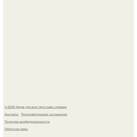
Эти занятия старение мозга замедлили.
В России создали первый плазменный двигатель на
криптоне.
© 2026 Наука для всех простыми словами
Контакты
Пользовательское соглашение
Политика конфидециальности
Обратная связь