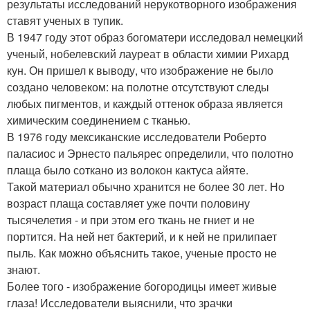
результаты исследований нерукотворного изображения
ставят ученых в тупик.
В 1947 году этот образ богоматери исследовал немецкий
ученый, нобелевский лауреат в области химии Рихард
кун. Он пришел к выводу, что изображение не было
создано человеком: на полотне отсутствуют следы
любых пигментов, и каждый оттенок образа является
химическим соединением с тканью.
В 1976 году мексиканские исследователи Роберто
паласиос и Эрнесто пальярес определили, что полотно
плаща было соткано из волокон кактуса айяте.
Такой материал обычно хранится не более 30 лет. Но
возраст плаща составляет уже почти половину
тысячелетия - и при этом его ткань не гниет и не
портится. На ней нет бактерий, и к ней не прилипает
пыль. Как можно объяснить такое, ученые просто не
знают.
Более того - изображение богородицы имеет живые
глаза! Исследователи выяснили, что зрачки