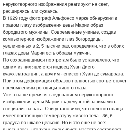
нерукотворного изображения реагируют на свет,
расширяясь или сужаясь.
В 1929 году фотограф Альфонсо марке обнаружил в
правом глазу изображения девы Марии образ
бородатого мужчины. Современные ученые, создав
компьютерное изображение глаз богородицы,
увеличенных в 2, 5 тысячи раз, определили, что в обоих
глазах девы Марии есть образы мужчин.
По сохранившимся портретам было установлено, что
одним из них является индеец Хуан Диего
куаухглатоатцин, а другим - епископ Хуан де сумаррага.
При этом деформация образов полностью соответствует
преломлениям роговицы живого глаза!
Уже в наше время исследованием нерукотворного
изображения девы Марии гваделупской занимались
специалисты наса. Они установили, что полотно плаща
имеет постоянную температуру живого тела - 36, 6
градуса по шкале цельсия. Но и это еще не все:
выяснилось, что ткань пульсирует! Частота составляет