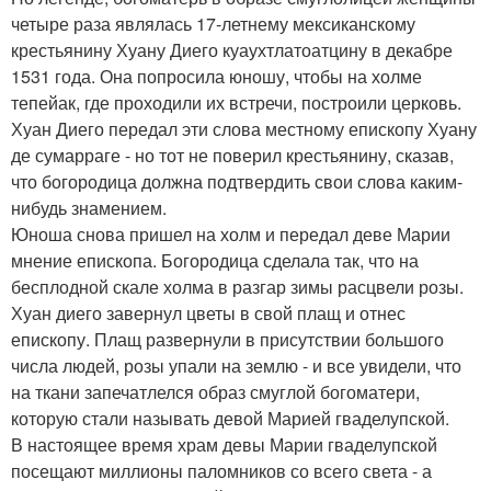
четыре раза являлась 17-летнему мексиканскому
крестьянину Хуану Диего куаухтлатоатцину в декабре
1531 года. Она попросила юношу, чтобы на холме
тепейак, где проходили их встречи, построили церковь.
Хуан Диего передал эти слова местному епископу Хуану
де сумарраге - но тот не поверил крестьянину, сказав,
что богородица должна подтвердить свои слова каким-
нибудь знамением.
Юноша снова пришел на холм и передал деве Марии
мнение епископа. Богородица сделала так, что на
бесплодной скале холма в разгар зимы расцвели розы.
Хуан диего завернул цветы в свой плащ и отнес
епископу. Плащ развернули в присутствии большого
числа людей, розы упали на землю - и все увидели, что
на ткани запечатлелся образ смуглой богоматери,
которую стали называть девой Марией гваделупской.
В настоящее время храм девы Марии гваделупской
посещают миллионы паломников со всего света - а