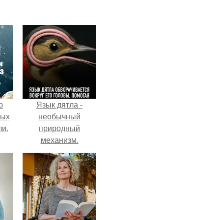
ю
Язык дятла -
вых
необычный
ли.
природный
механизм.