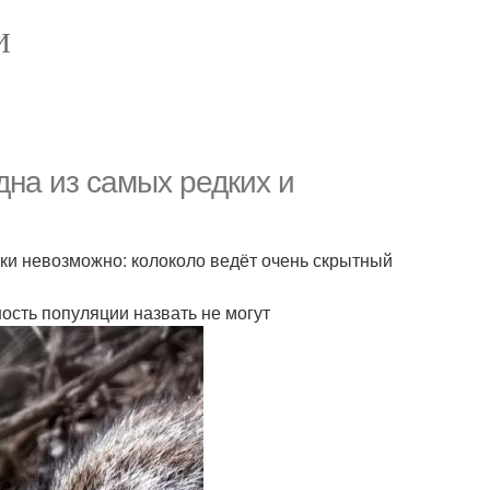
И
одна из самых редких и
ески невозможно: колоколо ведёт очень скрытный
ность популяции назвать не могут