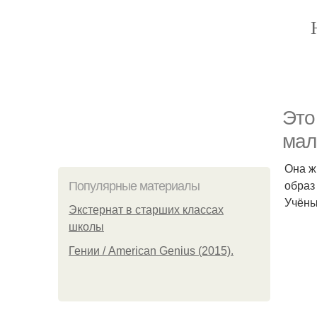
Это
мал
Она ж
образ
Популярные материалы
Учёны
Экстернат в старших классах
школы
Гении / American Genius (2015).