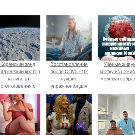
Корейский зонд
Восстановление
Учёные живу
нял свежий кратер
после COVID-19:
клетку из нежи
на луне от
лучшие
молекул собра
столкновения с
упражнения для
бломком Falcon 9.
быстрого
выздоровления