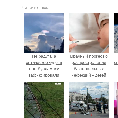
Читайте также
Не радуга, а
Мрачный прогноз о
оптическое чудо: в
распространении
с
нонгбуалампху
бактериальных
зафиксировали
инфекций у детей
окологоризонтальную
вышел.
о
дугу,
расположенную
почти
горизонтально.