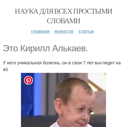
НАУКА ДЛЯ ВСЕХ ПРОСТЫМИ
СЛОВАМИ
главная
новости
статьи
Это Кирилл Алькаев.
У него уникальная болезнь, он в свои 7 лет выглядит на
40