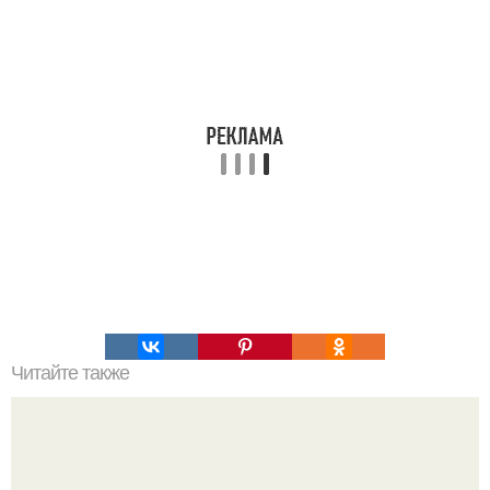
Читайте также