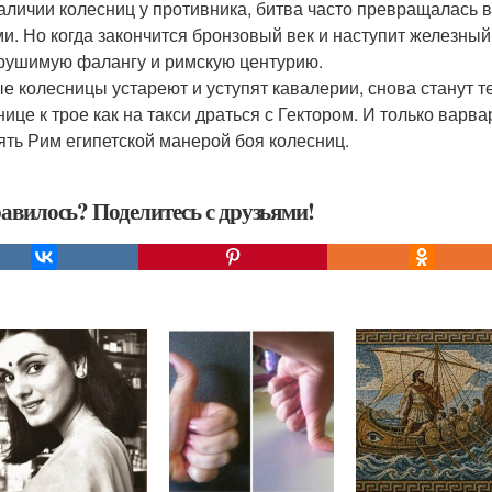
аличии колесниц у противника, битва часто превращалась в
ми. Но когда закончится бронзовый век и наступит железны
рушимую фалангу и римскую центурию.
е колесницы устареют и уступят кавалерии, снова станут т
нице к трое как на такси драться с Гектором. И только вар
ять Рим египетской манерой боя колесниц.
авилось? Поделитесь с друзьями!