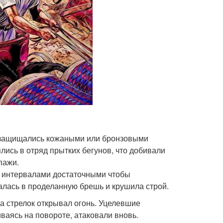
ни защищались кожаными или бронзовыми
ись в отряд прытких бегунов, что добивали
пажи.
с интервалами достаточными чтобы
алась в проделанную брешь и крушила строй.
 а стрелок открывал огонь. Уцелевшие
ваясь на повороте, атаковали вновь.