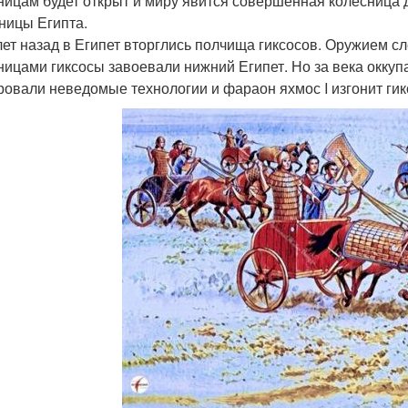
ницам будет открыт и миру явится совершенная колесница 
ницы Египта.
лет назад в Египет вторглись полчища гиксосов. Оружием с
ницами гиксосы завоевали нижний Египет. Но за века окку
ровали неведомые технологии и фараон яхмос I изгонит гик