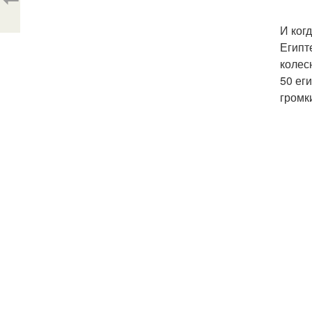
И ког
Египт
колес
50 ег
громк