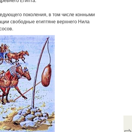
древнего Египта.
ледующего поколения, в том числе конными
пации свободные египтяне верхнего Нила
сосов.
⇨