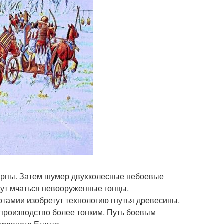
серпы. Затем шумер двухколесные небоевые
удут мчаться невооруженные гонцы.
потамии изобретут технологию гнутья древесины.
т производство более тонким. Путь боевым