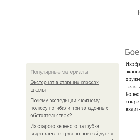
Бое
Изобр
эконо
Популярные материалы
оружи
Экстернат в старших классах
Телег
школы
Колес
Почему экспедиции к южному
совре
полюсу погибали при загадочных
ездить
обстоятельствах?
Из старого зелёного патрубка
вырывается струя по ровной дуге и