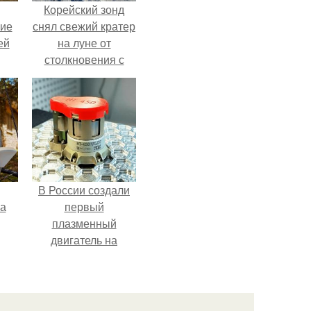
Корейский зонд
кие
снял свежий кратер
ей
на луне от
столкновения с
.
обломком Falcon 9.
В России создали
га
первый
плазменный
двигатель на
криптоне.