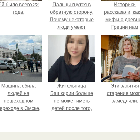
Ей было всего 22
Пальцы гнутся в
Историки
года.
обратную сторону.
рассказали, ка
Почему некоторые
мифы о древн
люди умеют
Греции нам
выгибать палец в
навязало кино
обратную сторону?
Машина сбила
Жительница
Эти занятия
людей на
Башкирии больше
старение моз
пешеходном
не может иметь
замедлили.
ереходе в Омске,
детей после того,
пострадали 8
как медики сделали
человек.
ей аборт на шестом
месяце
беременности и