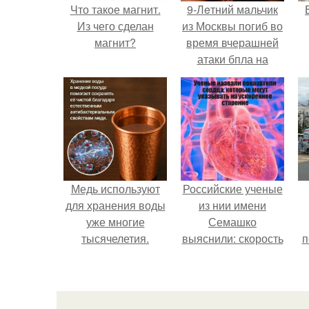
Что такое магнит.
9-Лeтний мaльчик
Из чего сделан
из Москвы погиб во
магнит?
время вчерашней
атаки бпла на
пляже под
Геленджиком.
Медь используют
Российские ученые
для хранения воды
из нии имени
уже многие
Семашко
тысячелетия.
выяснили: скорость
п
старения напрямую
зависит от
состояния сосудов
и работы сердца.