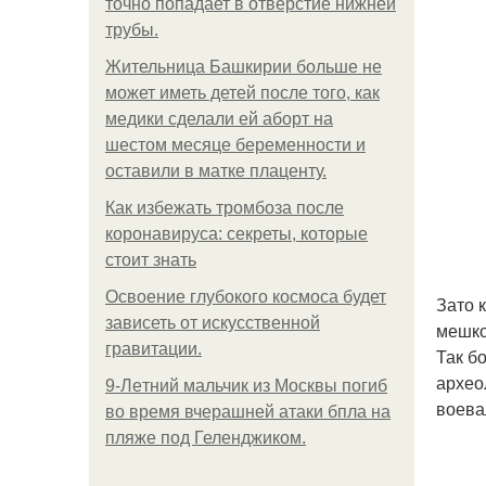
точно попадает в отверстие нижней
трубы.
Жительница Башкирии больше не
может иметь детей после того, как
медики сделали ей аборт на
шестом месяце беременности и
оставили в матке плаценту.
Как избежать тромбоза после
коронавируса: секреты, которые
стоит знать
Освоение глубокого космоса будет
Зато 
зависеть от искусственной
мешко
гравитации.
Так б
архео
9-Лeтний мaльчик из Москвы погиб
воева
во время вчерашней атаки бпла на
пляже под Геленджиком.