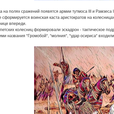
да на полях сражений появятся армии тутмоса III и Рамзеса 
е сформируется воинская каста аристократов на колесница
нице впереди.
ипетских колесниц формировали эскадрон - тактическое под
ими названия "Громобой", "молния", "удар осириса" входил