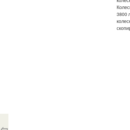
колес
Колес
3800 
колес
скопи
⇦