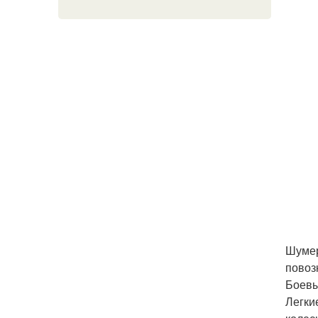
Шумер
повоз
Боевы
Легки