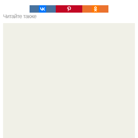
Читайте также
ИИ не смог сдать егэ по литературе.
В архангельской области утонул маленький ребёнок,