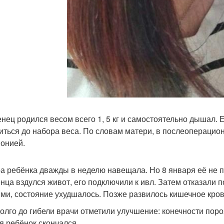
нец родился весом всего 1, 5 кг и самостоятельно дышал. 
иться до набора веса. По словам матери, в послеоперацио
онией.
а ребёнка дважды в неделю навещала. Но 8 января её не пу
нца вздулся живот, его подключили к ивл. Затем отказали п
ми, состояние ухудшалось. Позже развилось кишечное крово
олго до гибели врачи отметили улучшение: конечности поро
я ребёнок скончался.