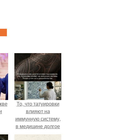
кве
То, что татуировки
и
влияют на
иммунную систему,
в медицине долгое
время