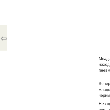
⇦
Младе
наход
пневм
Венер
младе
чёрны
Незад
январ