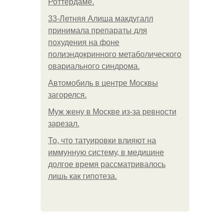
Роттердаме.
33-Летняя Алиша макдугалл
принимала препараты для
похудения на фоне
полиэндокринного метаболического
овариального синдрома.
Автомобиль в центре Москвы
загорелся.
Mуж жену в Москве из-за ревности
зарезал.
То, что татуировки влияют на
иммунную систему, в медицине
долгое время рассматривалось
лишь как гипотеза.