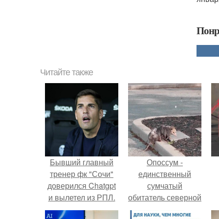
Понр
Читайте также
Бывший главный
Опоссум -
тренер фк "Сочи"
единственный
доверился Chatgpt
сумчатый
и вылетел из РПЛ.
обитатель северной
америки.