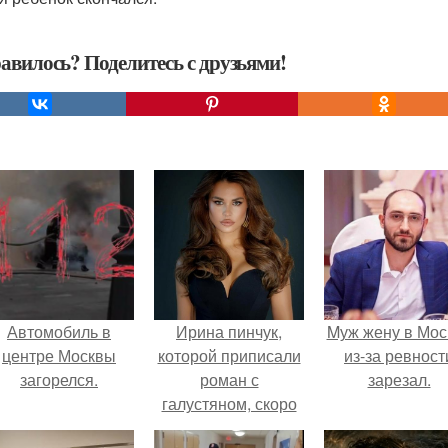
авилось? Поделитесь с друзьями!
Автомобиль в
Ирина пинчук,
Mуж жену в Мос
центре Москвы
которой приписали
из-за ревност
загорелся.
роман с
зарезал.
галустяном, скоро
выйдет замуж и