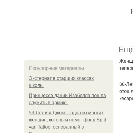
Ещё
Женщи
тепер
Популярные материалы
Экстернат в старших классах
38-Ле
школы
отошл
Принцесса дании Изабелла пошла
кесар
служить в армию.
53-Летняя Джоке - одна из многих
женщин, которым помог фонд Spijt
van Tattoo, основанный в