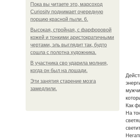
Пока вы читаете это, марсоход
Curiosity поднимает очередную
порцию красной пыли. 6.
Высокая, стройная, с фарфоровой
кожей и тонкими аристократичными
чертами, эль выглядит так, будто
сошла с полотна художника.
В участника сво ударила молния,
когда он был на лошади.
Дейст
Эти занятия старение мозга
энерг
замедлили.
мужчи
котор
Как ф
На то
светя
свети
Негат