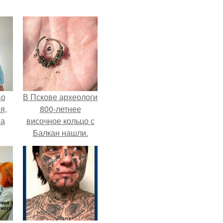
во
В Пскове археологи
я,
800-летнее
на
височное кольцо с
Балкан нашли.