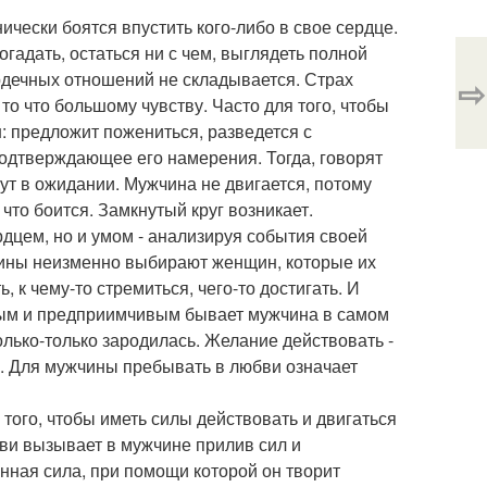
чески боятся впустить кого-либо в свое сердце.
огадать, остаться ни с чем, выглядеть полной
ердечных отношений не складывается. Страх
⇨
то что большому чувству. Часто для того, чтобы
н: предложит пожениться, разведется с
подтверждающее его намерения. Тогда, говорят
вут в ожидании. Мужчина не двигается, потому
что боится. Замкнутый круг возникает.
дцем, но и умом - анализируя события своей
ужчины неизменно выбирают женщин, которые их
 к чему-то стремиться, чего-то достигать. И
жным и предприимчивым бывает мужчина в самом
лько-только зародилась. Желание действовать -
ь. Для мужчины пребывать в любви означает
ого, чтобы иметь силы действовать и двигаться
бви вызывает в мужчине прилив сил и
нная сила, при помощи которой он творит