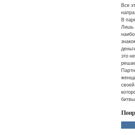
Все э
напра
В пар
Лишь 
наибо
знако
деньг
это н
решае
Партн
женщи
своей
котор
битвы
Понр