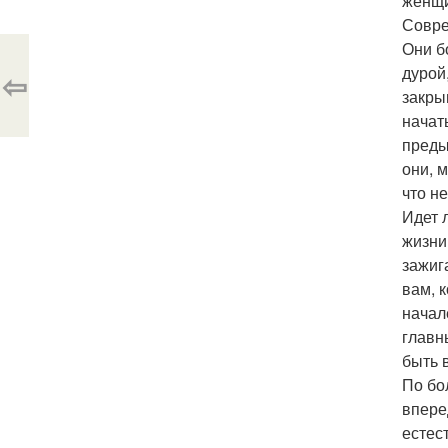
женщ
Совре
Они б
дурой
⇦
закры
начат
преды
они, 
что н
Идет 
жизни
зажиг
вам, 
начал
главн
быть 
По бо
впере
естес