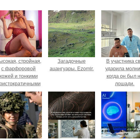
ысокая, стройная,
Загадочные
В участника с
с фарфоровой
ацангуары. Ezomir.
ударила молни
кожей и тонкими
когда он был 
ристократичными
лошади.
чертами, эль
ыглядит так, будто
сошла с полотна
художника.