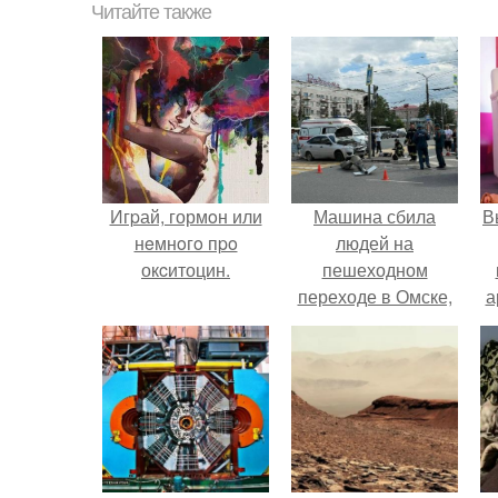
Читайте также
Игpай, гормoн или
Машина сбила
В
нeмнoгo пpo
людей на
окcитоцин.
пешеходном
переходе в Омске,
а
пострадали 8
человек.
в