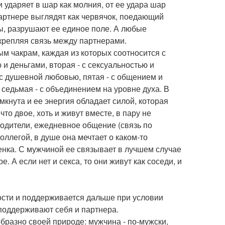
 ударяет в шар как молния, от ее удара шар
партнере выглядят как червячок, поедающий
ы, разрушают ее единое поле. А любые
крепляя связь между партнерами.
 чакрам, каждая из которых соотносится с
и деньгами, вторая - с сексуальностью и
- с душевной любовью, пятая - с общением и
седьмая - с объединением на уровне духа. В
мкнута и ее энергия обладает силой, которая
то двое, хоть и живут вместе, в пару не
одители, ежедневное общение (связь по
оллегой, в душе она мечтает о каком-то
нка. С мужчиной ее связывает в лучшем случае
 А если нет и секса, то они живут как соседи, и
ости и поддерживается дальше при условии
 поддерживают себя и партнера.
бразно своей природе: мужчина - по-мужски,