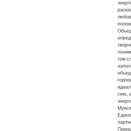
энерг
раска
любов
полож
Объед
опред
творч
поним
том с
напол
объед
горло
идеал
секс,
энерг
Мужск
Едино
партн
Принц