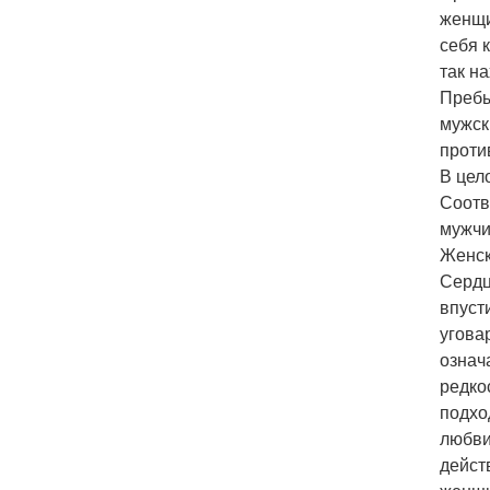
женщи
себя 
так на
Пребы
мужск
проти
В цел
Соотв
мужчи
Женск
Сердц
впуст
угова
означ
редко
подхо
любви
дейст