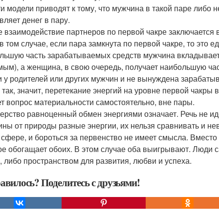
ти модели приводят к тому, что мужчина в такой паре либо н
вляет денег в пару.
е взаимодействие партнеров по первой чакре заключается в
в том случае, если пара замкнута по первой чакре, то это 
льшую часть зарабатываемых средств мужчина вкладывает 
мым), а женщина, в свою очередь, получает наибольшую час
и у родителей или других мужчин и не вынуждена зарабатыв
е так, значит, перетекание энергий на уровне первой чакры
т вопрос материальности самостоятельно, вне пары.
ерство равноценный обмен энергиями означает. Речь не иде
ны от природы разные энергии, их нельзя сравнивать и не
 сфере, и бороться за первенство не имеет смысла. Вместо
ое обогащает обоих. В этом случае оба выигрывают. Люди с
, либо пространством для развития, любви и успеха.
авилось? Поделитесь с друзьями!