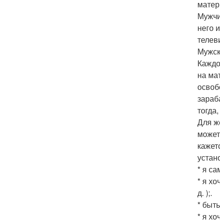
матер
Мужчи
него 
телев
Мужск
Каждо
на ма
освоб
зараб
тогда
Для ж
может
кажет
устан
* я са
* я х
д. );.
* быт
* я х