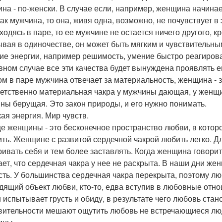
на - по-женски. В случае если, например, женщина начинае
как мужчина, то она, живя одна, возможно, не почувствует в
ходясь в паре, то ее мужчине не остается ничего другого, к
вая в одиночестве, он может быть мягким и чувствительным
ие энергии, например решимость, умение быстро реагироват
вном случае все эти качества будет вынуждена проявлять е
ом в паре мужчина отвечает за материальность, женщина - 
етственно материальная чакра у мужчины дающая, у женщ
ны берущая. Это закон природы, и его нужно понимать.
ая энергия. Мир чувств.
е женщины - это бесконечное пространство любви, в которо
ить. Женщине с развитой сердечной чакрой любить легко. Дл
ривать себя и тем более заставлять. Когда женщина говорит,
ает, что сердечная чакра у нее не раскрыта. В наши дни же
сть. У большинства сердечная чакра перекрыта, поэтому люб
дящий объект любви, кто-то, едва вступив в любовные отн
 испытывает грусть и обиду, в результате чего любовь ста
вительности мешают ощутить любовь не встречающиеся люди