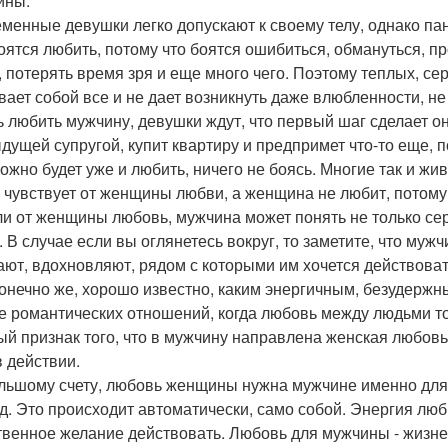
ины.
менные девушки легко допускают к своему телу, однако пани
оятся любить, потому что боятся ошибиться, обмануться, пр
, потерять время зря и еще много чего. Поэтому теплых, с
вает собой все и не дает возникнуть даже влюбленности, не 
ь любить мужчину, девушки ждут, что первый шаг сделает о
дущей супругой, купит квартиру и предпримет что-то еще, 
можно будет уже и любить, ничего не боясь. Многие так и жи
е чувствует от женщины любви, а женщина не любит, потому 
ли от женщины любовь, мужчина может понять не только сер
. В случае если вы оглянетесь вокруг, то заметите, что м
ают, вдохновляют, рядом с которыми им хочется действовать,
конечно же, хорошо известно, каким энергичным, безудер
е романтических отношений, когда любовь между людьми то
ый признак того, что в мужчину направлена женская любов
в действии.
льшому счету, любовь женщины нужна мужчине именно для т
д. Это происходит автоматически, само собой. Энергия лю
твенное желание действовать. Любовь для мужчины - жизне