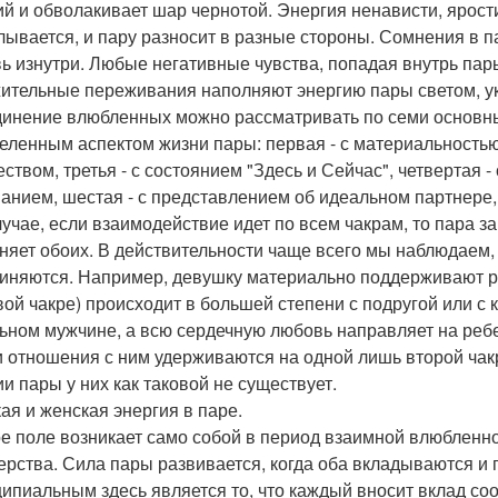
ий и обволакивает шар чернотой. Энергия ненависти, ярости
лывается, и пару разносит в разные стороны. Сомнения в 
ь изнутри. Любые негативные чувства, попадая внутрь пар
ительные переживания наполняют энергию пары светом, у
инение влюбленных можно рассматривать по семи основным
еленным аспектом жизни пары: первая - с материальностью 
еством, третья - с состоянием "Здесь и Сейчас", четвертая 
анием, шестая - с представлением об идеальном партнере, 
лучае, если взаимодействие идет по всем чакрам, то пара за
няет обоих. В действительности чаще всего мы наблюдаем, ч
иняются. Например, девушку материально поддерживают р
вой чакре) происходит в большей степени с подругой или с к
ьном мужчине, а всю сердечную любовь направляет на ребе
 и отношения с ним удерживаются на одной лишь второй чакре.
ии пары у них как таковой не существует.
ая и женская энергия в паре.
е поле возникает само собой в период взаимной влюбленн
ерства. Сила пары развивается, когда оба вкладываются и
ипиальным здесь является то, что каждый вносит вклад соо