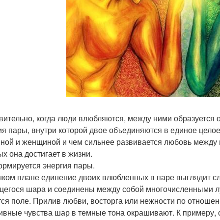
вительно, когда люди влюбляются, между ними образуется 
ия пары, внутри которой двое объединяются в единое цело
ной и женщиной и чем сильнее развивается любовь между 
ых она достигает в жизни.
ормируется энергия пары.
нком плане единение двоих влюбленных в паре выглядит с
щегося шара и соединены между собой многочисленными луч
тся поле. Прилив любви, восторга или нежности по отноше
ивные чувства шар в темные тона окрашивают. К примеру, о