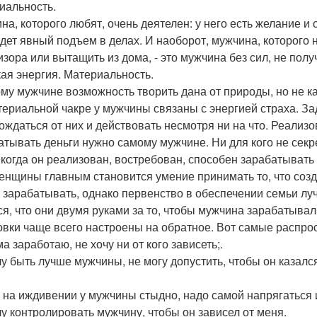
иальность.
на, которого любят, очень деятелен: у него есть желание и 
идет явный подъем в делах. И наоборот, мужчина, которого 
изора или вытащить из дома, - это мужчина без сил, не по
ая энергия. Материальность.
му мужчине возможность творить дана от природы, но не к
териальной чакре у мужчины связаны с энергией страха. За
ождаться от них и действовать несмотря ни на что. Реализ
атывать деньги нужно самому мужчине. Ни для кого не секр
, когда он реализован, востребован, способен зарабатывать
енщины главным становится умение принимать то, что созд
 зарабатывать, однако первенство в обеспечении семьи л
ся, что они двумя руками за то, чтобы мужчина зарабатывал
овки чаще всего настроены на обратное. Вот самые распр
ма заработаю, не хочу ни от кого зависеть;.
очу быть лучше мужчины, не могу допустить, чтобы он казалс
ь на иждивении у мужчины стыдно, надо самой напрягаться 
очу контролировать мужчину, чтобы он зависел от меня.