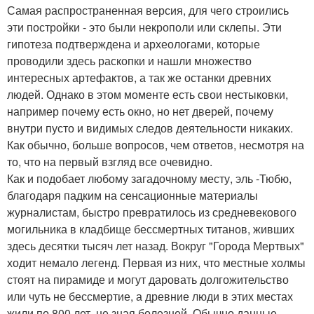
Самая распространенная версия, для чего строились
эти постройки - это были некрополи или склепы. Эти
гипотеза подтверждена и археологами, которые
проводили здесь раскопки и нашли множество
интересных артефактов, а так же останки древних
людей. Однако в этом моменте есть свои нестыковки,
например почему есть окно, но нет дверей, почему
внутри пусто и видимых следов деятельности никаких.
Как обычно, больше вопросов, чем ответов, несмотря на
то, что на первый взгляд все очевидно.
Как и подобает любому загадочному месту, эль -Тюбю,
благодаря падким на сенсационные материалы
журналистам, быстро превратилось из средневекового
могильника в кладбище бессмертных титанов, живших
здесь десятки тысяч лет назад. Вокруг "Города Мертвых"
ходит немало легенд. Первая из них, что местные холмы
стоят на пирамиде и могут даровать долгожительство
или чуть не бессмертие, а древние люди в этих местах
жили по 800 лет, не зная болезней. Обычно данные