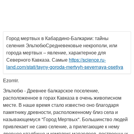
Город мертвых в Кабардино-Балкарии: тайны
селения ЭльтюбюСредневековые некрополи, или
города мертвых – явление, характерное для
Северного Кавказа. Самые
https://science.ru-
land.com/stati/tayny-goroda-mertvyh-severnaya-osetiya
Ezomir.
Эльтюбю - Древнее балкарское поселение,
расположенное в горах Кавказа в очень живописном
месте. В наше время стало известно оно благодаря
памятнику древности, расположенному близ села и
называющемуся "Город Мертвых". Большинство людей
привлекает не само селение, а прилегающие к нему
древнее кладбище и комплекс мавзолеев, построенных